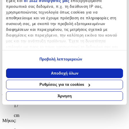
Εμείς και
οι 1022 συνεργάτες μας
επεξεργαζόμαστε
Βιδωτή
προσωπικά σας δεδομένα, π.χ. τη διεύθυνση IP σας,
Κατασκευαστής
:
χρησιμοποιώντας τεχνολογία όπως cookies για να
αποθηκεύουμε και να έχουμε πρόσβαση σε πληροφορίες στη
InnovaGoods
συσκευή σας, με σκοπό την προβολή εξατομικευμένων
διαφημίσεων και περιεχομένου, τις μετρήσεις σχετικά με
Υλικό
:
διαφημίσεις και περιεχόμενο, την καλύτερη εικόνα του κοινού
μας και την ανάπτυξη προϊόντων. Έχετε τη δυνατότητα
Πλαστικό
επιλογής ως προς το ποιος χρησιμοποιεί τα δεδομένα σας και
Χρώμα
:
για ποιους σκοπούς.
Προβολή λεπτομερειών
Μπεζ
Εάν μας επιτρέπετε, θα θέλαμε επίσης:
Πλάτος
:
Να συλλέξουμε πληροφορίες σχετικά με τη γεωγραφική
Αποδοχή όλων
σας τοποθεσία, οι οποίες μπορεί να είναι ακριβείς σε
9
απόσταση μερικών μέτρων
Ρυθμίσεις για τα cookies
Να αναγνωρίσουμε τη συσκευή σας σαρώνοντας ενεργά
cm
για συγκεκριμένα χαρακτηριστικά (δακτυλικό αποτύπωμα)
Ύψος
:
Άρνηση
Μάθετε περισσότερα σχετικά με τον τρόπο επεξεργασίας των
17
προσωπικών σας δεδομένων και καθορίστε τις προτιμήσεις σας
στην
ενότητα “Λεπτομέρειες”
. Μπορείτε να αλλάξετε ή να
cm
ανακαλέσετε τη συγκατάθεσή σας ανά πάσα στιγμή από τη
Μήκος
:
Δήλωση Cookies.