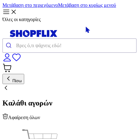
Μετάβαση στο περιεχόμενο
Μετάβαση στο κυρίως μενού
Όλες οι κατηγορίες
Πίσω
Καλάθι αγορών
Αφαίρεση όλων