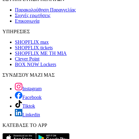
Παρακολούθηση Παραγγελίας
Συχνές ερωτήσεις
Επικοινωνία
ΥΠΗΡΕΣΙΕΣ
SHOPFLIX max
SHOPFLIX tickets
SHOPFLIX ΜΕ ΤΗ ΜΙΑ
Clever Point
BOX NOW Lockers
ΣΥΝΔΕΣΟΥ ΜΑΖΙ ΜΑΣ
Instagram
Facebook
Tiktok
Linkedin
ΚΑΤΕΒΑΣΕ ΤΟ APP