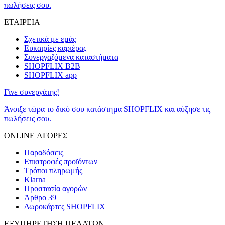
πωλήσεις σου.
ΕΤΑΙΡΕΙΑ
Σχετικά με εμάς
Ευκαιρίες καριέρας
Συνεργαζόμενα καταστήματα
SHOPFLIX B2B
SHOPFLIX app
Γίνε συνεργάτης!
Άνοιξε τώρα το δικό σου κατάστημα SHOPFLIX και αύξησε τις
πωλήσεις σου.
ONLINE ΑΓΟΡΕΣ
Παραδόσεις
Επιστροφές προϊόντων
Τρόποι πληρωμής
Klarna
Προστασία αγορών
Άρθρο 39
Δωροκάρτες SHOPFLIX
ΕΞΥΠΗΡΕΤΗΣΗ ΠΕΛΑΤΩΝ