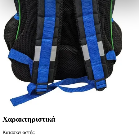
τη συγκατάθεσή σας ανά πάσα στιγμή από τη Δήλωση Cookies.
Χρησιμοποιούμε cookies ώστε η τοποθεσία μας να λειτουργεί σωστ
να εξατομικεύουμε περιεχόμενο και διαφημίσεις, να παρέχουμε
λειτουργίες μέσων κοινωνικής δικτύωσης και να αναλύουμε την
κυκλοφορία μας. Εμείς και οι 1022 συνεργάτες μας επεξεργαζόμαστ
προσωπικά σας δεδομένα, π.χ. τη διεύθυνση IP σας,
χρησιμοποιώντας τεχνολογία όπως cookies για να αποθηκεύουμε κ
να έχουμε πρόσβαση σε πληροφορίες στη συσκευή σας, με σκοπό
την προβολή εξατομικευμένων διαφημίσεων και περιεχομένου, τις
μετρήσεις σχετικά με διαφημίσεις και περιεχόμενο, την καλύτερη
εικόνα του κοινού μας και την ανάπτυξη προϊόντων. Επίσης,
κοινοποιούμε πληροφορίες σχετικά με την από μέρους σας χρήση τ
τοποθεσίας μας στους συνεργάτες μέσων κοινωνικής δικτύωσης,
διαφημίσεων και ανάλυσης.
Χαρακτηριστικά
Κατασκευαστής
: