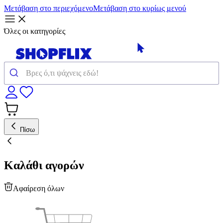
Μετάβαση στο περιεχόμενο
Μετάβαση στο κυρίως μενού
Όλες οι κατηγορίες
Πίσω
Καλάθι αγορών
Αφαίρεση όλων