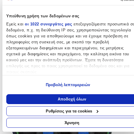
Οι
ενισχυμένοι ιμάντες
πλάτης για σταθερή και εργονομική
Υπεύθυνη χρήση των δεδομένων σας
στήριξη, καθώς και η
ενισχυμένη λαβή χειρός
διευκολύνουν στην
μεταφορά. Με διαστάσεις 46x35x20cm και χωρητικότητα
27
Εμείς και
οι 1022 συνεργάτες μας
επεξεργαζόμαστε προσωπικά σ
λίτρων
, η τσάντα αυτή προσφέρει άφθονο χώρο για όλα τα
δεδομένα, π.χ. τη διεύθυνση IP σας, χρησιμοποιώντας τεχνολογία
σχολικά είδη. Κατασκευασμένη από ανθεκτικό υλικό
wooven
όπως cookies για να αποθηκεύουμε και να έχουμε πρόσβαση σε
fabric
, εξασφαλίζει μακροχρόνια χρήση και προστασία των
πληροφορίες στη συσκευή σας, με σκοπό την προβολή
σχολικών αντικειμένων, κάνοντάς την μια εξαιρετική επιλογή για
εξατομικευμένων διαφημίσεων και περιεχομένου, τις μετρήσεις
κάθε μαθητή.
σχετικά με διαφημίσεις και περιεχόμενο, την καλύτερη εικόνα του
κοινού μας και την ανάπτυξη προϊόντων. Έχετε τη δυνατότητα
επιλογής ως προς το ποιος χρησιμοποιεί τα δεδομένα σας και για
ποιους σκοπούς.
Εάν μας επιτρέπετε, θα θέλαμε επίσης:
Προβολή λεπτομερειών
Να συλλέξουμε πληροφορίες σχετικά με τη γεωγραφική σας
τοποθεσία, οι οποίες μπορεί να είναι ακριβείς σε απόσταση
Αποδοχή όλων
μερικών μέτρων
Να αναγνωρίσουμε τη συσκευή σας σαρώνοντας ενεργά για
Ρυθμίσεις για τα cookies
συγκεκριμένα χαρακτηριστικά (δακτυλικό αποτύπωμα)
Μάθετε περισσότερα σχετικά με τον τρόπο επεξεργασίας των
Άρνηση
προσωπικών σας δεδομένων και καθορίστε τις προτιμήσεις σας στη
ενότητα “Λεπτομέρειες”
. Μπορείτε να αλλάξετε ή να ανακαλέσετ