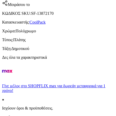
Μοιράσου το
ΚΩΔΙΚΟΣ SKU
:
SF-13872170
Κατασκευαστής
:
CoolPack
Χρώμα
:
Πολύχρωμο
Τύπος
:
Πλάτης
Τάξη
:
Δημοτικού
Δες όλα τα χαρακτηριστικά
Γίνε μέλος στο SHOPFLIX max για δωρεάν μεταφορικά για 1
χρόνο!
Ισχύουν όροι & προϋποθέσεις.