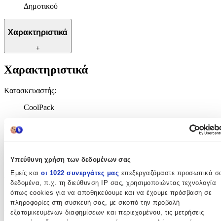
Δημοτικού
Χαρακτηριστικά
+
Χαρακτηριστικά
Κατασκευαστής
:
CoolPack
Βασικά Χαρακτηριστικά
Χρώμα
:
Υπεύθυνη χρήση των δεδομένων σας
Πολύχρωμο
Εμείς και
οι 1022 συνεργάτες μας
επεξεργαζόμαστε προσωπικά σ
Τύπος
:
δεδομένα, π.χ. τη διεύθυνση IP σας, χρησιμοποιώντας τεχνολογία
όπως cookies για να αποθηκεύουμε και να έχουμε πρόσβαση σε
Πλάτης
πληροφορίες στη συσκευή σας, με σκοπό την προβολή
εξατομικευμένων διαφημίσεων και περιεχομένου, τις μετρήσεις
Τάξη
: