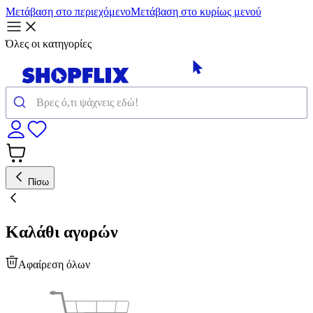
Μετάβαση στο περιεχόμενο
Μετάβαση στο κυρίως μενού
Όλες οι κατηγορίες
Πίσω
Καλάθι αγορών
Αφαίρεση όλων