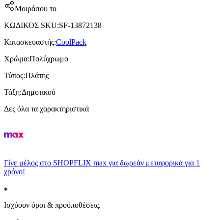
Μοιράσου το
ΚΩΔΙΚΟΣ SKU
:
SF-13872138
Κατασκευαστής
:
CoolPack
Χρώμα
:
Πολύχρωμο
Τύπος
:
Πλάτης
Τάξη
:
Δημοτικού
Δες όλα τα χαρακτηριστικά
Γίνε μέλος στο SHOPFLIX max για δωρεάν μεταφορικά για 1
χρόνο!
Ισχύουν όροι & προϋποθέσεις.