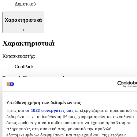
Δημοτικού
Χαρακτηριστικά
+
Χαρακτηριστικά
Κατασκευαστής
:
CoolPack
Βασικά Χαρακτηριστικά
Χρώμα
:
Πολύχρωμο
Υπεύθυνη χρήση των δεδομένων σας
Εμείς και
οι 1022 συνεργάτες μας
επεξεργαζόμαστε προσωπικά σ
Τύπος
:
δεδομένα, π.χ. τη διεύθυνση IP σας, χρησιμοποιώντας τεχνολογία
Πλάτης
όπως cookies για να αποθηκεύουμε και να έχουμε πρόσβαση σε
πληροφορίες στη συσκευή σας, με σκοπό την προβολή
Τάξη
:
εξατομικευμένων διαφημίσεων και περιεχομένου, τις μετρήσεις