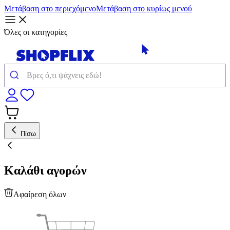
Μετάβαση στο περιεχόμενο
Μετάβαση στο κυρίως μενού
Όλες οι κατηγορίες
Πίσω
Καλάθι αγορών
Αφαίρεση όλων