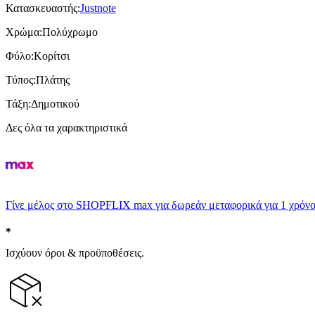
Κατασκευαστής
:
Justnote
Χρώμα
:
Πολύχρωμο
Φύλο
:
Κορίτσι
Τύπος
:
Πλάτης
Τάξη
:
Δημοτικού
Δες όλα τα χαρακτηριστικά
Γίνε μέλος στο SHOPFLIX max για δωρεάν μεταφορικά για 1 χρόνο
Ισχύουν όροι & προϋποθέσεις.