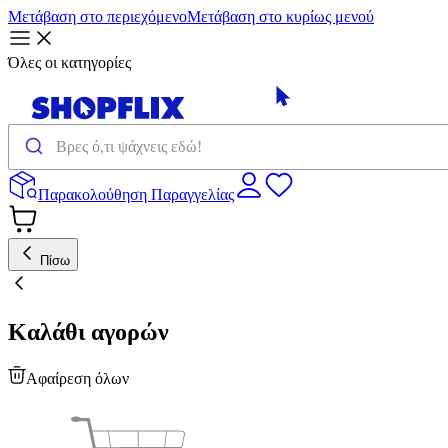
Μετάβαση στο περιεχόμενο
Μετάβαση στο κυρίως μενού
Όλες οι κατηγορίες
Παρακολούθηση Παραγγελίας
Πίσω
Καλάθι αγορών
Αφαίρεση όλων