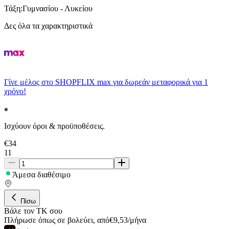
Τάξη
:
Γυμνασίου - Λυκείου
Δες όλα τα χαρακτηριστικά
Γίνε μέλος στο SHOPFLIX max για δωρεάν μεταφορικά για 1
χρόνο!
Ισχύουν όροι & προϋποθέσεις.
€
34
11
Άμεσα διαθέσιμο
Πίσω
Βάλε τον ΤΚ σου
Πλήρωσε όπως σε βολεύει
,
από
€
9,53
/
μήνα