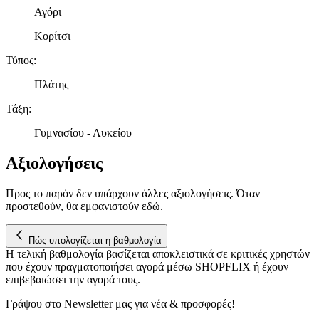
πληροφορίες σχετικά με την από μέρους σας χρήση της
Αγόρι
τοποθεσίας μας στους συνεργάτες μέσων κοινωνικής
Κορίτσι
δικτύωσης, διαφημίσεων και ανάλυσης.
Τύπος
:
Πλάτης
Τάξη
:
Γυμνασίου - Λυκείου
Αξιολογήσεις
Προς το παρόν δεν υπάρχουν άλλες αξιολογήσεις. Όταν
προστεθούν, θα εμφανιστούν εδώ.
Πώς υπολογίζεται η βαθμολογία
Η τελική βαθμολογία βασίζεται αποκλειστικά σε κριτικές χρηστών
που έχουν πραγματοποιήσει αγορά μέσω SHOPFLIX ή έχουν
επιβεβαιώσει την αγορά τους.
Γράψου στο Νewsletter μας για νέα & προσφορές!