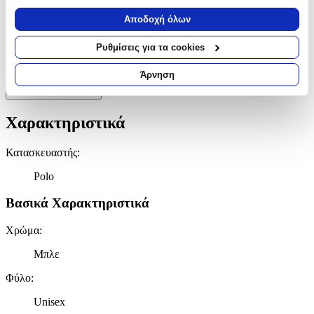
Τάξη
:
Να συλλέξουμε πληροφορίες σχετικά με τη γεωγραφική
Αποδοχή όλων
σας τοποθεσία, οι οποίες μπορεί να είναι ακριβείς σε
Γυμνασίου - Λυκείου
απόσταση μερικών μέτρων
Ρυθμίσεις για τα cookies
Να αναγνωρίσουμε τη συσκευή σας σαρώνοντας ενεργά
Χαρακτηριστικά
για συγκεκριμένα χαρακτηριστικά (δακτυλικό αποτύπωμα)
Άρνηση
Μάθετε περισσότερα σχετικά με τον τρόπο επεξεργασίας των
+
προσωπικών σας δεδομένων και καθορίστε τις προτιμήσεις σας
στην
ενότητα “Λεπτομέρειες”
. Μπορείτε να αλλάξετε ή να
Χαρακτηριστικά
ανακαλέσετε τη συγκατάθεσή σας ανά πάσα στιγμή από τη
Δήλωση Cookies.
Κατασκευαστής
:
Χρησιμοποιούμε cookies ώστε η τοποθεσία μας να λειτουργεί
Polo
σωστά, να εξατομικεύουμε περιεχόμενο και διαφημίσεις, να
παρέχουμε λειτουργίες μέσων κοινωνικής δικτύωσης και να
Βασικά Χαρακτηριστικά
αναλύουμε την κυκλοφορία μας. Εμείς και οι 1022 συνεργάτες
μας επεξεργαζόμαστε προσωπικά σας δεδομένα, π.χ. τη
Χρώμα
:
διεύθυνση IP σας, χρησιμοποιώντας τεχνολογία όπως cookies
Μπλε
για να αποθηκεύουμε και να έχουμε πρόσβαση σε πληροφορίες
στη συσκευή σας, με σκοπό την προβολή εξατομικευμένων
Φύλο
:
διαφημίσεων και περιεχομένου, τις μετρήσεις σχετικά με
διαφημίσεις και περιεχόμενο, την καλύτερη εικόνα του κοινού
Unisex
μας και την ανάπτυξη προϊόντων. Επίσης, κοινοποιούμε