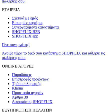
πωλήσεις σου.
ΕΤΑΙΡΕΙΑ
Σχετικά με εμάς
Ευκαιρίες καριέρας
Συνεργαζόμενα καταστήματα
SHOPFLIX B2B
SHOPFLIX app
Γίνε συνεργάτης!
Άνοιξε τώρα το δικό σου κατάστημα SHOPFLIX και αύξησε τις
πωλήσεις σου.
ONLINE ΑΓΟΡΕΣ
Παραδόσεις
Επιστροφές προϊόντων
Τρόποι πληρωμής
Klarna
Προστασία αγορών
Άρθρο 39
Δωροκάρτες SHOPFLIX
ΕΞΥΠΗΡΕΤΗΣΗ ΠΕΛΑΤΩΝ