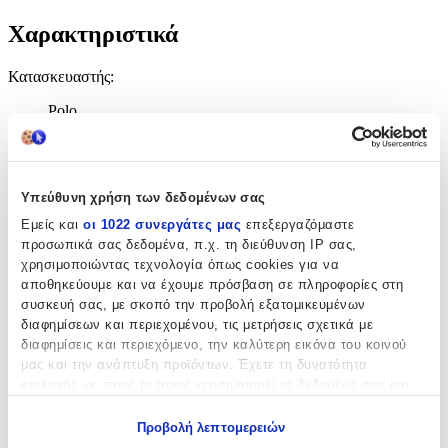
Χαρακτηριστικά
Κατασκευαστής
:
Polo
Βασικά Χαρακτηριστικά
Χρώμα
:
Υπεύθυνη χρήση των δεδομένων σας
Μπλε
Εμείς και
οι 1022 συνεργάτες μας
επεξεργαζόμαστε
προσωπικά σας δεδομένα, π.χ. τη διεύθυνση IP σας,
Φύλο
:
χρησιμοποιώντας τεχνολογία όπως cookies για να
αποθηκεύουμε και να έχουμε πρόσβαση σε πληροφορίες στη
Unisex
συσκευή σας, με σκοπό την προβολή εξατομικευμένων
Αγόρι
διαφημίσεων και περιεχομένου, τις μετρήσεις σχετικά με
διαφημίσεις και περιεχόμενο, την καλύτερη εικόνα του κοινού
Κορίτσι
μας και την ανάπτυξη προϊόντων. Έχετε τη δυνατότητα
επιλογής ως προς το ποιος χρησιμοποιεί τα δεδομένα σας και
Τύπος
:
για ποιους σκοπούς.
Πλάτης
Προβολή λεπτομερειών
Εάν μας επιτρέπετε, θα θέλαμε επίσης: