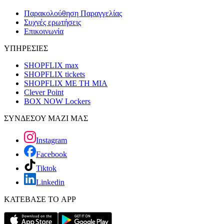
Παρακολούθηση Παραγγελίας
Συχνές ερωτήσεις
Επικοινωνία
ΥΠΗΡΕΣΙΕΣ
SHOPFLIX max
SHOPFLIX tickets
SHOPFLIX ΜΕ ΤΗ ΜΙΑ
Clever Point
BOX NOW Lockers
ΣΥΝΔΕΣΟΥ ΜΑΖΙ ΜΑΣ
Instagram
Facebook
Tiktok
Linkedin
ΚΑΤΕΒΑΣΕ ΤΟ APP