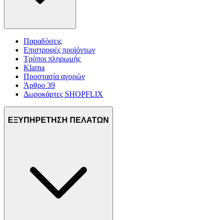
Παραδόσεις
Επιστροφές προϊόντων
Τρόποι πληρωμής
Klarna
Προστασία αγορών
Άρθρο 39
Δωροκάρτες SHOPFLIX
ΕΞΥΠΗΡΕΤΗΣΗ ΠΕΛΑΤΩΝ