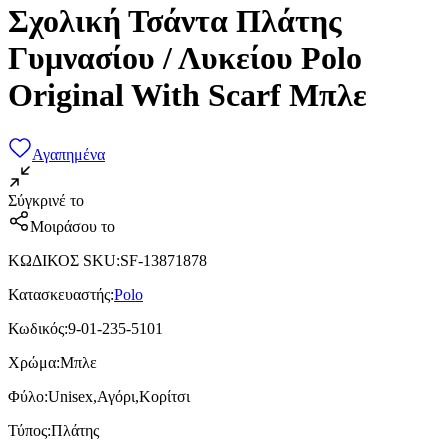
Σχολική Τσάντα Πλάτης
Γυμνασίου / Λυκείου Polo
Original With Scarf Μπλε
Αγαπημένα
Σύγκρινέ το
Μοιράσου το
ΚΩΔΙΚΟΣ SKU
:
SF-13871878
Κατασκευαστής
:
Polo
Κωδικός
:
9-01-235-5101
Χρώμα
:
Μπλε
Φύλο
:
Unisex,Αγόρι,Κορίτσι
Τύπος
:
Πλάτης