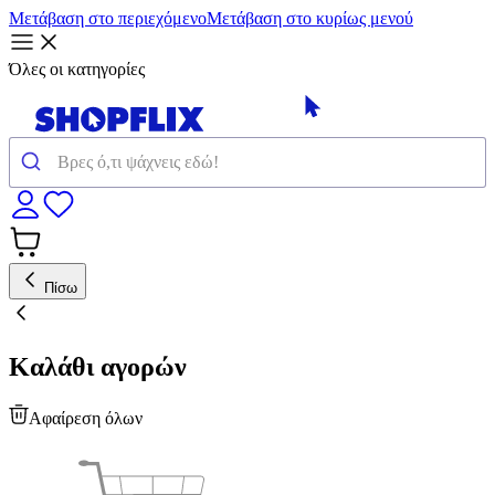
Μετάβαση στο περιεχόμενο
Μετάβαση στο κυρίως μενού
Όλες οι κατηγορίες
Πίσω
Καλάθι αγορών
Αφαίρεση όλων