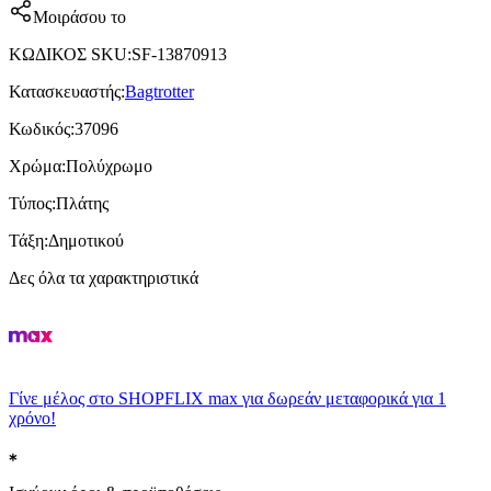
Μοιράσου το
ΚΩΔΙΚΟΣ SKU
:
SF-13870913
Κατασκευαστής
:
Bagtrotter
Κωδικός
:
37096
Χρώμα
:
Πολύχρωμο
Τύπος
:
Πλάτης
Τάξη
:
Δημοτικού
Δες όλα τα χαρακτηριστικά
Γίνε μέλος στο SHOPFLIX max για δωρεάν μεταφορικά για 1
χρόνο!