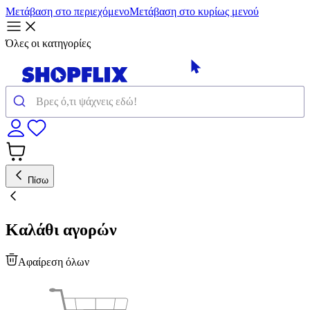
Μετάβαση στο περιεχόμενο
Μετάβαση στο κυρίως μενού
Όλες οι κατηγορίες
Πίσω
Καλάθι αγορών
Αφαίρεση όλων