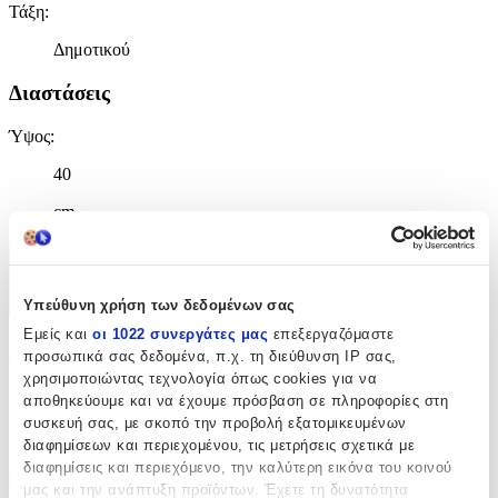
Τάξη
:
Δημοτικού
Διαστάσεις
Ύψος
:
40
cm
Χαρακτηριστικά
Υπεύθυνη χρήση των δεδομένων σας
+
Εμείς και
οι 1022 συνεργάτες μας
επεξεργαζόμαστε
Χαρακτηριστικά
προσωπικά σας δεδομένα, π.χ. τη διεύθυνση IP σας,
χρησιμοποιώντας τεχνολογία όπως cookies για να
Κατασκευαστής
:
αποθηκεύουμε και να έχουμε πρόσβαση σε πληροφορίες στη
συσκευή σας, με σκοπό την προβολή εξατομικευμένων
Bagtrotter
διαφημίσεων και περιεχομένου, τις μετρήσεις σχετικά με
διαφημίσεις και περιεχόμενο, την καλύτερη εικόνα του κοινού
Βασικά Χαρακτηριστικά
μας και την ανάπτυξη προϊόντων. Έχετε τη δυνατότητα