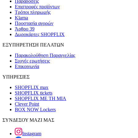
Παραδόσεις
Επιστροφές προϊόντων
Τρόποι πληρωμής
Klarna
Προστασία αγορών
Άρθρο 39
Δωροκάρτες SHOPFLIX
ΕΞΥΠΗΡΕΤΗΣΗ ΠΕΛΑΤΩΝ
Παρακολούθηση Παραγγελίας
Συχνές ερωτήσεις
Επικοινωνία
ΥΠΗΡΕΣΙΕΣ
SHOPFLIX max
SHOPFLIX tickets
SHOPFLIX ΜΕ ΤΗ ΜΙΑ
Clever Point
BOX NOW Lockers
ΣΥΝΔΕΣΟΥ ΜΑΖΙ ΜΑΣ
Instagram