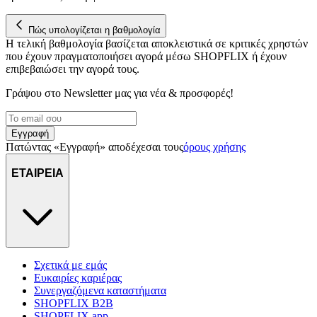
στη συσκευή σας, με σκοπό την προβολή εξατομικευμένων
διαφημίσεων και περιεχομένου, τις μετρήσεις σχετικά με
Πώς υπολογίζεται η βαθμολογία
διαφημίσεις και περιεχόμενο, την καλύτερη εικόνα του κοινού
Η τελική βαθμολογία βασίζεται αποκλειστικά σε κριτικές χρηστών
μας και την ανάπτυξη προϊόντων. Επίσης, κοινοποιούμε
που έχουν πραγματοποιήσει αγορά μέσω SHOPFLIX ή έχουν
πληροφορίες σχετικά με την από μέρους σας χρήση της
επιβεβαιώσει την αγορά τους.
τοποθεσίας μας στους συνεργάτες μέσων κοινωνικής
Γράψου στο Νewsletter μας για νέα & προσφορές!
δικτύωσης, διαφημίσεων και ανάλυσης.
Εγγραφή
Πατώντας «Εγγραφή» αποδέχεσαι τους
όρους χρήσης
ΕΤΑΙΡΕΙΑ
Σχετικά με εμάς
Ευκαιρίες καριέρας
Συνεργαζόμενα καταστήματα
SHOPFLIX B2B
SHOPFLIX app