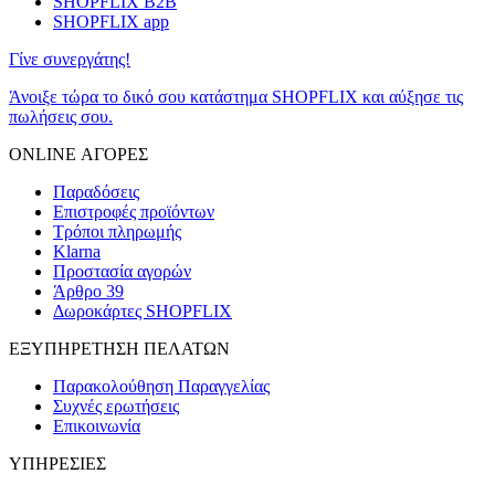
SHOPFLIX B2B
SHOPFLIX app
Γίνε συνεργάτης!
Άνοιξε τώρα το δικό σου κατάστημα SHOPFLIX και αύξησε τις
πωλήσεις σου.
ONLINE ΑΓΟΡΕΣ
Παραδόσεις
Επιστροφές προϊόντων
Τρόποι πληρωμής
Klarna
Προστασία αγορών
Άρθρο 39
Δωροκάρτες SHOPFLIX
ΕΞΥΠΗΡΕΤΗΣΗ ΠΕΛΑΤΩΝ
Παρακολούθηση Παραγγελίας
Συχνές ερωτήσεις
Επικοινωνία
ΥΠΗΡΕΣΙΕΣ