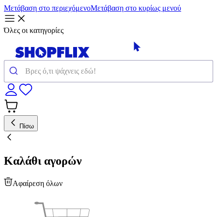
Μετάβαση στο περιεχόμενο
Μετάβαση στο κυρίως μενού
Όλες οι κατηγορίες
Πίσω
Καλάθι αγορών
Αφαίρεση όλων