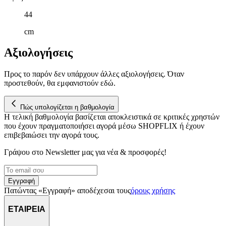
κυκλοφορία μας. Εμείς και οι 1022 συνεργάτες μας επεξεργαζόμαστ
44
προσωπικά σας δεδομένα, π.χ. τη διεύθυνση IP σας,
χρησιμοποιώντας τεχνολογία όπως cookies για να αποθηκεύουμε κ
cm
να έχουμε πρόσβαση σε πληροφορίες στη συσκευή σας, με σκοπό
την προβολή εξατομικευμένων διαφημίσεων και περιεχομένου, τις
Αξιολογήσεις
μετρήσεις σχετικά με διαφημίσεις και περιεχόμενο, την καλύτερη
εικόνα του κοινού μας και την ανάπτυξη προϊόντων. Επίσης,
Προς το παρόν δεν υπάρχουν άλλες αξιολογήσεις. Όταν
κοινοποιούμε πληροφορίες σχετικά με την από μέρους σας χρήση τ
προστεθούν, θα εμφανιστούν εδώ.
τοποθεσίας μας στους συνεργάτες μέσων κοινωνικής δικτύωσης,
διαφημίσεων και ανάλυσης.
Πώς υπολογίζεται η βαθμολογία
Η τελική βαθμολογία βασίζεται αποκλειστικά σε κριτικές χρηστών
που έχουν πραγματοποιήσει αγορά μέσω SHOPFLIX ή έχουν
επιβεβαιώσει την αγορά τους.
Γράψου στο Νewsletter μας για νέα & προσφορές!
Εγγραφή
Πατώντας «Εγγραφή» αποδέχεσαι τους
όρους χρήσης
ΕΤΑΙΡΕΙΑ