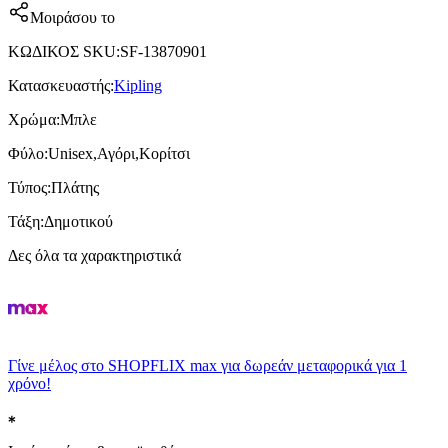
Μοιράσου το
ΚΩΔΙΚΟΣ SKU
:
SF-13870901
Κατασκευαστής
:
Kipling
Χρώμα
:
Μπλε
Φύλο
:
Unisex,Αγόρι,Κορίτσι
Τύπος
:
Πλάτης
Τάξη
:
Δημοτικού
Δες όλα τα χαρακτηριστικά
Γίνε μέλος στο SHOPFLIX max για δωρεάν μεταφορικά για 1
χρόνο!