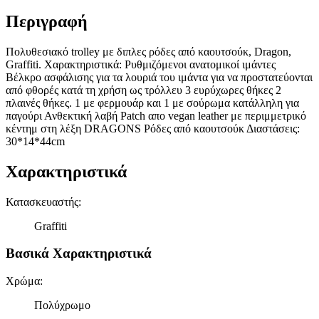
Περιγραφή
Πολυθεσιακό trolley με διπλες ρόδες από καουτσούκ, Dragon,
Graffiti. Χαρακτηριστικά: Ρυθμιζόμενοι ανατομικοί ιμάντες
Βέλκρο ασφάλισης για τα λουριά του ιμάντα για να προστατεύονται
από φθορές κατά τη χρήση ως τρόλλευ 3 ευρύχωρες θήκες 2
πλαινές θήκες. 1 με φερμουάρ και 1 με σούρωμα κατάλληλη για
παγούρι Ανθεκτική λαβή Patch απο vegan leather με περιμμετρικό
κέντημ στη λέξη DRAGONS Ρόδες από καουτσούκ Διαστάσεις:
30*14*44cm
Χαρακτηριστικά
Κατασκευαστής
:
Graffiti
Βασικά Χαρακτηριστικά
Χρώμα
:
Πολύχρωμο