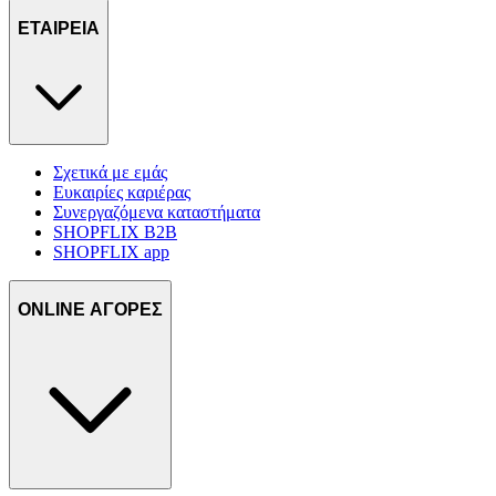
τοποθεσίας μας στους συνεργάτες μέσων κοινωνικής
ΕΤΑΙΡΕΙΑ
δικτύωσης, διαφημίσεων και ανάλυσης.
Σχετικά με εμάς
Ευκαιρίες καριέρας
Συνεργαζόμενα καταστήματα
SHOPFLIX B2B
SHOPFLIX app
ONLINE ΑΓΟΡΕΣ