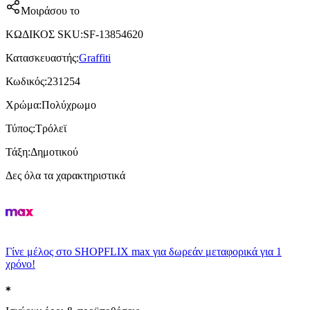
Μοιράσου το
ΚΩΔΙΚΟΣ SKU
:
SF-13854620
Κατασκευαστής
:
Graffiti
Κωδικός
:
231254
Χρώμα
:
Πολύχρωμο
Τύπος
:
Τρόλεϊ
Τάξη
:
Δημοτικού
Δες όλα τα χαρακτηριστικά
Γίνε μέλος στο SHOPFLIX max για δωρεάν μεταφορικά για 1
χρόνο!