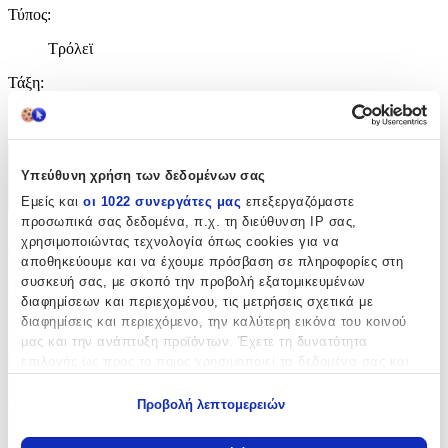
Τύπος
:
Τρόλεϊ
Τάξη
:
Δημοτικού
Χαρακτηριστικά
Υπεύθυνη χρήση των δεδομένων σας
Εμείς και
οι 1022 συνεργάτες μας
επεξεργαζόμαστε
+
προσωπικά σας δεδομένα, π.χ. τη διεύθυνση IP σας,
Χαρακτηριστικά
χρησιμοποιώντας τεχνολογία όπως cookies για να
αποθηκεύουμε και να έχουμε πρόσβαση σε πληροφορίες στη
συσκευή σας, με σκοπό την προβολή εξατομικευμένων
Κατασκευαστής
:
διαφημίσεων και περιεχομένου, τις μετρήσεις σχετικά με
Graffiti
διαφημίσεις και περιεχόμενο, την καλύτερη εικόνα του κοινού
μας και την ανάπτυξη προϊόντων. Έχετε τη δυνατότητα
Βασικά Χαρακτηριστικά
επιλογής ως προς το ποιος χρησιμοποιεί τα δεδομένα σας και
για ποιους σκοπούς.
Χρώμα
:
Προβολή λεπτομερειών
Εάν μας επιτρέπετε, θα θέλαμε επίσης:
Πολύχρωμο
Να συλλέξουμε πληροφορίες σχετικά με τη γεωγραφική