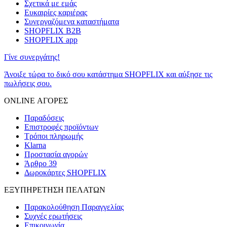
Σχετικά με εμάς
Ευκαιρίες καριέρας
Συνεργαζόμενα καταστήματα
SHOPFLIX B2B
SHOPFLIX app
Γίνε συνεργάτης!
Άνοιξε τώρα το δικό σου κατάστημα SHOPFLIX και αύξησε τις
πωλήσεις σου.
ONLINE ΑΓΟΡΕΣ
Παραδόσεις
Επιστροφές προϊόντων
Τρόποι πληρωμής
Klarna
Προστασία αγορών
Άρθρο 39
Δωροκάρτες SHOPFLIX
ΕΞΥΠΗΡΕΤΗΣΗ ΠΕΛΑΤΩΝ
Παρακολούθηση Παραγγελίας
Συχνές ερωτήσεις
Επικοινωνία