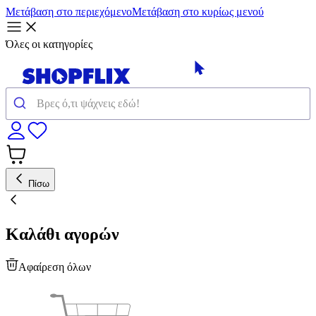
Μετάβαση στο περιεχόμενο
Μετάβαση στο κυρίως μενού
Όλες οι κατηγορίες
Πίσω
Καλάθι αγορών
Αφαίρεση όλων