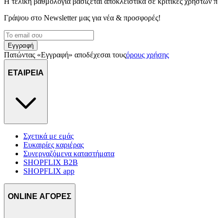
Η τελική βαθμολογία βασίζεται αποκλειστικά σε κριτικές χρηστών
Γράψου στο Νewsletter μας για νέα & προσφορές!
Εγγραφή
Πατώντας «Εγγραφή» αποδέχεσαι τους
όρους χρήσης
ΕΤΑΙΡΕΙΑ
Σχετικά με εμάς
Ευκαιρίες καριέρας
Συνεργαζόμενα καταστήματα
SHOPFLIX B2B
SHOPFLIX app
ONLINE ΑΓΟΡΕΣ