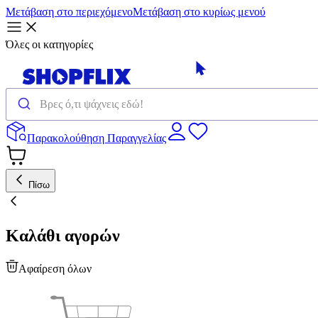
Μετάβαση στο περιεχόμενο
Μετάβαση στο κυρίως μενού
Όλες οι κατηγορίες
Παρακολούθηση Παραγγελίας
Πίσω
Καλάθι αγορών
Αφαίρεση όλων