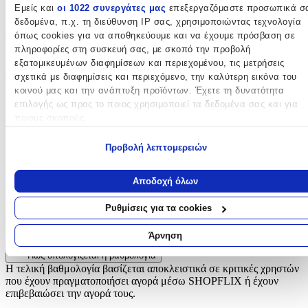
Εμείς και
οι 1022 συνεργάτες μας
επεξεργαζόμαστε προσωπικά σ
Καφέ
δεδομένα, π.χ. τη διεύθυνση IP σας, χρησιμοποιώντας τεχνολογία
Φύλο
:
όπως cookies για να αποθηκεύουμε και να έχουμε πρόσβαση σε
πληροφορίες στη συσκευή σας, με σκοπό την προβολή
Αγόρι
εξατομικευμένων διαφημίσεων και περιεχομένου, τις μετρήσεις
σχετικά με διαφημίσεις και περιεχόμενο, την καλύτερη εικόνα του
Τύπος
:
κοινού μας και την ανάπτυξη προϊόντων. Έχετε τη δυνατότητα
επιλογής ως προς το ποιος χρησιμοποιεί τα δεδομένα σας και για
Τρόλεϊ
ποιους σκοπούς.
Τάξη
:
Εάν μας επιτρέπετε, θα θέλαμε επίσης:
Προβολή λεπτομερειών
Δημοτικού
Να συλλέξουμε πληροφορίες σχετικά με τη γεωγραφική σας
τοποθεσία, οι οποίες μπορεί να είναι ακριβείς σε απόσταση
Αξιολογήσεις
Αποδοχή όλων
μερικών μέτρων
Να αναγνωρίσουμε τη συσκευή σας σαρώνοντας ενεργά για
Ρυθμίσεις για τα cookies
Προς το παρόν δεν υπάρχουν άλλες αξιολογήσεις. Όταν
συγκεκριμένα χαρακτηριστικά (δακτυλικό αποτύπωμα)
προστεθούν, θα εμφανιστούν εδώ.
Μάθετε περισσότερα σχετικά με τον τρόπο επεξεργασίας των
Άρνηση
προσωπικών σας δεδομένων και καθορίστε τις προτιμήσεις σας στη
Πώς υπολογίζεται η βαθμολογία
ενότητα “Λεπτομέρειες”
. Μπορείτε να αλλάξετε ή να ανακαλέσετ
Η τελική βαθμολογία βασίζεται αποκλειστικά σε κριτικές χρηστών
τη συγκατάθεσή σας ανά πάσα στιγμή από τη Δήλωση Cookies.
που έχουν πραγματοποιήσει αγορά μέσω SHOPFLIX ή έχουν
επιβεβαιώσει την αγορά τους.
Χρησιμοποιούμε cookies ώστε η τοποθεσία μας να λειτουργεί σωστ