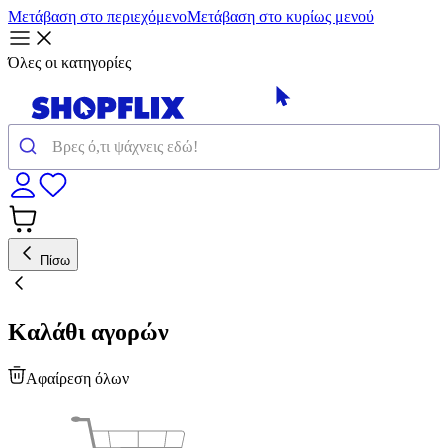
Μετάβαση στο περιεχόμενο
Μετάβαση στο κυρίως μενού
Όλες οι κατηγορίες
Πίσω
Καλάθι αγορών
Αφαίρεση όλων