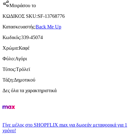
Μοιράσου το
ΚΩΔΙΚΟΣ SKU
:
SF-13768776
Κατασκευαστής
:
Back Me Up
Κωδικός
:
339-45074
Χρώμα
:
Καφέ
Φύλο
:
Αγόρι
Τύπος
:
Τρόλεϊ
Τάξη
:
Δημοτικού
Δες όλα τα χαρακτηριστικά
Γίνε μέλος στο SHOPFLIX max για δωρεάν μεταφορικά για 1
χρόνο!