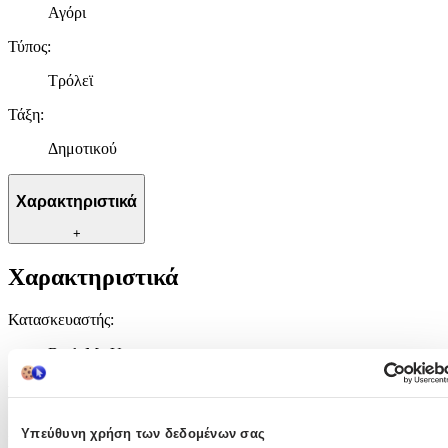
Αγόρι
Τύπος
:
Τρόλεϊ
Τάξη
:
Δημοτικού
Χαρακτηριστικά
+
Χαρακτηριστικά
Κατασκευαστής
:
Back Me Up
Βασικά Χαρακτηριστικά
Χρώμα
:
Υπεύθυνη χρήση των δεδομένων σας