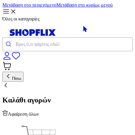
Μετάβαση στο περιεχόμενο
Μετάβαση στο κυρίως μενού
Όλες οι κατηγορίες
Πίσω
Καλάθι αγορών
Αφαίρεση όλων