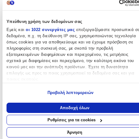
Βασικά Χαρακτηριστικά
Χρώμα
:
Υπεύθυνη χρήση των δεδομένων σας
Πολύχρωμο
Εμείς και
οι 1022 συνεργάτες μας
επεξεργαζόμαστε προσωπικά σ
δεδομένα, π.χ. τη διεύθυνση IP σας, χρησιμοποιώντας τεχνολογία
Φύλο
:
όπως cookies για να αποθηκεύουμε και να έχουμε πρόσβαση σε
Κορίτσι
πληροφορίες στη συσκευή σας, με σκοπό την προβολή
εξατομικευμένων διαφημίσεων και περιεχομένου, τις μετρήσεις
Τύπος
:
σχετικά με διαφημίσεις και περιεχόμενο, την καλύτερη εικόνα του
κοινού μας και την ανάπτυξη προϊόντων. Έχετε τη δυνατότητα
Τρόλεϊ
επιλογής ως προς το ποιος χρησιμοποιεί τα δεδομένα σας και για
Τάξη
:
ποιους σκοπούς.
Δημοτικού
Εάν μας επιτρέπετε, θα θέλαμε επίσης:
Προβολή λεπτομερειών
Να συλλέξουμε πληροφορίες σχετικά με τη γεωγραφική σας
Θέμα
:
τοποθεσία, οι οποίες μπορεί να είναι ακριβείς σε απόσταση
Αποδοχή όλων
Barbie
μερικών μέτρων
Να αναγνωρίσουμε τη συσκευή σας σαρώνοντας ενεργά για
Ρυθμίσεις για τα cookies
Αξιολογήσεις
συγκεκριμένα χαρακτηριστικά (δακτυλικό αποτύπωμα)
Μάθετε περισσότερα σχετικά με τον τρόπο επεξεργασίας των
Άρνηση
Προς το παρόν δεν υπάρχουν άλλες αξιολογήσεις. Όταν
προσωπικών σας δεδομένων και καθορίστε τις προτιμήσεις σας στη