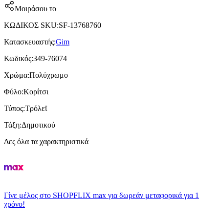
Μοιράσου το
ΚΩΔΙΚΟΣ SKU
:
SF-13768760
Κατασκευαστής
:
Gim
Κωδικός
:
349-76074
Χρώμα
:
Πολύχρωμο
Φύλο
:
Κορίτσι
Τύπος
:
Τρόλεϊ
Τάξη
:
Δημοτικού
Δες όλα τα χαρακτηριστικά
Γίνε μέλος στο SHOPFLIX max για δωρεάν μεταφορικά για 1
χρόνο!