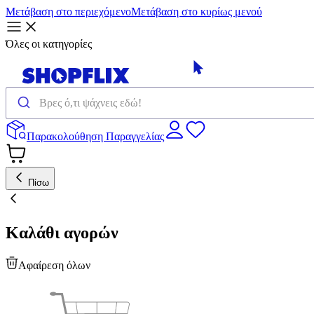
Μετάβαση στο περιεχόμενο
Μετάβαση στο κυρίως μενού
Όλες οι κατηγορίες
Παρακολούθηση Παραγγελίας
Πίσω
Καλάθι αγορών
Αφαίρεση όλων