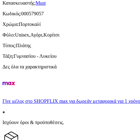
Κατασκευαστής
:
Must
Κωδικός
:
000579057
Χρώμα
:
Πορτοκαλί
Φύλο
:
Unisex,Αγόρι,Κορίτσι
Τύπος
:
Πλάτης
Τάξη
:
Γυμνασίου - Λυκείου
Δες όλα τα χαρακτηριστικά
Γίνε μέλος στο SHOPFLIX max για δωρεάν μεταφορικά για 1 χρόνο
Ισχύουν όροι & προϋποθέσεις.