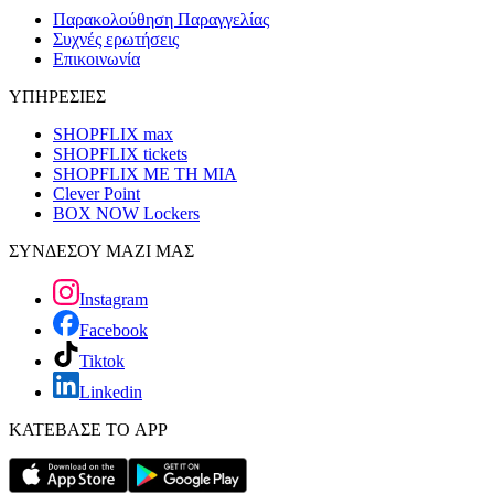
Παρακολούθηση Παραγγελίας
Συχνές ερωτήσεις
Επικοινωνία
ΥΠΗΡΕΣΙΕΣ
SHOPFLIX max
SHOPFLIX tickets
SHOPFLIX ΜΕ ΤΗ ΜΙΑ
Clever Point
BOX NOW Lockers
ΣΥΝΔΕΣΟΥ ΜΑΖΙ ΜΑΣ
Instagram
Facebook
Tiktok
Linkedin
ΚΑΤΕΒΑΣΕ ΤΟ APP