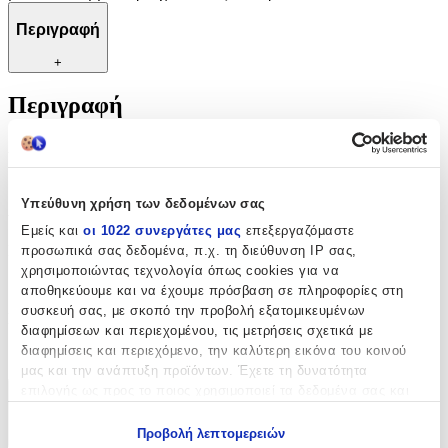
Περιγραφή
+
Περιγραφή
Αποκτήστε τα απαραίτητα εργαλεία ραπτικής για να δημιουργήσετε
μοναδικά κομμάτια ρούχων και αξεσουάρ!
Χαρακτηριστικά
Υπεύθυνη χρήση των δεδομένων σας
Εμείς και
οι 1022 συνεργάτες μας
επεξεργαζόμαστε
Κατασκευαστής
:
προσωπικά σας δεδομένα, π.χ. τη διεύθυνση IP σας,
χρησιμοποιώντας τεχνολογία όπως cookies για να
Premax
αποθηκεύουμε και να έχουμε πρόσβαση σε πληροφορίες στη
συσκευή σας, με σκοπό την προβολή εξατομικευμένων
Είδος
:
διαφημίσεων και περιεχομένου, τις μετρήσεις σχετικά με
διαφημίσεις και περιεχόμενο, την καλύτερη εικόνα του κοινού
Ψαλίδια
μας και την ανάπτυξη προϊόντων. Έχετε τη δυνατότητα
επιλογής ως προς το ποιος χρησιμοποιεί τα δεδομένα σας και
Χαρακτηριστικά
για ποιους σκοπούς.
Προβολή λεπτομερειών
+