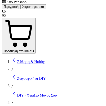
Από
Papshop
Περιγραφή
Χαρακτηριστικά
€
6
90
Προσθήκη στο καλάθι
Άθληση & Hobby
/
Ζωγραφική & DIY
/
DIY - Φτιάξτο Μόνος Σου
/