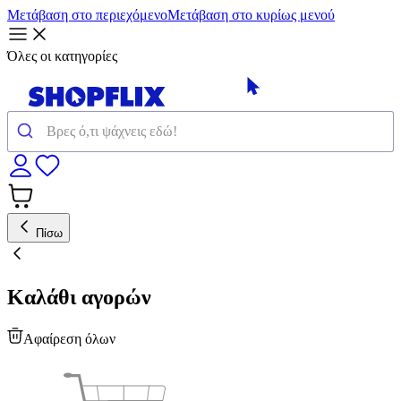
Μετάβαση στο περιεχόμενο
Μετάβαση στο κυρίως μενού
Όλες οι κατηγορίες
Πίσω
Καλάθι αγορών
Αφαίρεση όλων