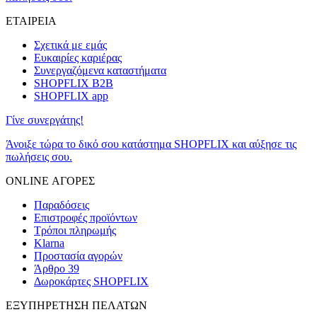
ΕΤΑΙΡΕΙΑ
Σχετικά με εμάς
Ευκαιρίες καριέρας
Συνεργαζόμενα καταστήματα
SHOPFLIX B2B
SHOPFLIX app
Γίνε συνεργάτης!
Άνοιξε τώρα το δικό σου κατάστημα SHOPFLIX και αύξησε τις
πωλήσεις σου.
ONLINE ΑΓΟΡΕΣ
Παραδόσεις
Επιστροφές προϊόντων
Τρόποι πληρωμής
Klarna
Προστασία αγορών
Άρθρο 39
Δωροκάρτες SHOPFLIX
ΕΞΥΠΗΡΕΤΗΣΗ ΠΕΛΑΤΩΝ