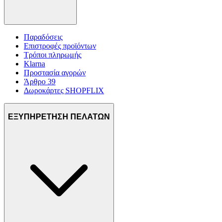
Παραδόσεις
Επιστροφές προϊόντων
Τρόποι πληρωμής
Klarna
Προστασία αγορών
Άρθρο 39
Δωροκάρτες SHOPFLIX
ΕΞΥΠΗΡΕΤΗΣΗ ΠΕΛΑΤΩΝ