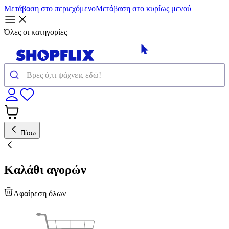
Μετάβαση στο περιεχόμενο
Μετάβαση στο κυρίως μενού
Όλες οι κατηγορίες
Πίσω
Καλάθι αγορών
Αφαίρεση όλων