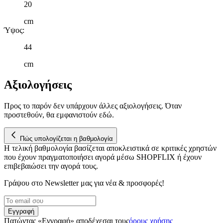
τοποθεσίας μας στους συνεργάτες μέσων κοινωνικής
20
δικτύωσης, διαφημίσεων και ανάλυσης.
cm
Ύψος
:
44
cm
Αξιολογήσεις
Προς το παρόν δεν υπάρχουν άλλες αξιολογήσεις. Όταν
προστεθούν, θα εμφανιστούν εδώ.
Πώς υπολογίζεται η βαθμολογία
Η τελική βαθμολογία βασίζεται αποκλειστικά σε κριτικές χρηστών
που έχουν πραγματοποιήσει αγορά μέσω SHOPFLIX ή έχουν
επιβεβαιώσει την αγορά τους.
Γράψου στο Νewsletter μας για νέα & προσφορές!
Εγγραφή
Πατώντας «Εγγραφή» αποδέχεσαι τους
όρους χρήσης