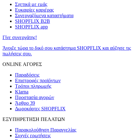
Σχετικά με εμάς
Ευκαιρίες καριέρας
Συνεργαζόμενα καταστήματα
SHOPFLIX B2B
SHOPFLIX app
Γίνε συνεργάτης!
Άνοιξε τώρα το δικό σου κατάστημα SHOPFLIX και αύξησε τις
πωλήσεις σου.
ONLINE ΑΓΟΡΕΣ
Παραδόσεις
Επιστροφές προϊόντων
Τρόποι πληρωμής
Klarna
Προστασία αγορών
Άρθρο 39
Δωροκάρτες SHOPFLIX
ΕΞΥΠΗΡΕΤΗΣΗ ΠΕΛΑΤΩΝ
Παρακολούθηση Παραγγελίας
Συχνές ερωτήσεις