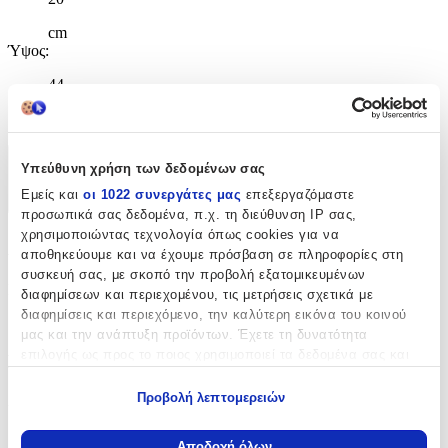
cm
Ύψος
:
44
cm
Υπεύθυνη χρήση των δεδομένων σας
Χαρακτηριστικά
Εμείς και
οι 1022 συνεργάτες μας
επεξεργαζόμαστε
+
προσωπικά σας δεδομένα, π.χ. τη διεύθυνση IP σας,
χρησιμοποιώντας τεχνολογία όπως cookies για να
Χαρακτηριστικά
αποθηκεύουμε και να έχουμε πρόσβαση σε πληροφορίες στη
συσκευή σας, με σκοπό την προβολή εξατομικευμένων
Κατασκευαστής
:
διαφημίσεων και περιεχομένου, τις μετρήσεις σχετικά με
διαφημίσεις και περιεχόμενο, την καλύτερη εικόνα του κοινού
Bagtrotter
μας και την ανάπτυξη προϊόντων. Έχετε τη δυνατότητα
επιλογής ως προς το ποιος χρησιμοποιεί τα δεδομένα σας και
Βασικά Χαρακτηριστικά
για ποιους σκοπούς.
Προβολή λεπτομερειών
Χρώμα
:
Εάν μας επιτρέπετε, θα θέλαμε επίσης:
Μαύρο
Να συλλέξουμε πληροφορίες σχετικά με τη γεωγραφική
Αποδοχή όλων