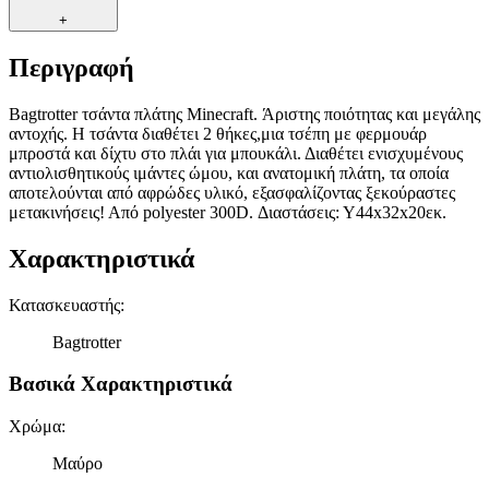
+
Περιγραφή
Βagtrotter τσάντα πλάτης Minecraft. Άριστης ποιότητας και μεγάλης
αντοχής. Η τσάντα διαθέτει 2 θήκες,μια τσέπη με φερμουάρ
μπροστά και δίχτυ στο πλάι για μπουκάλι. Διαθέτει ενισχυμένους
αντιολισθητικούς ιμάντες ώμου, και ανατομική πλάτη, τα οποία
αποτελούνται από αφρώδες υλικό, εξασφαλίζοντας ξεκούραστες
μετακινήσεις! Από polyester 300D. Διαστάσεις: Υ44x32x20εκ.
Χαρακτηριστικά
Κατασκευαστής
:
Bagtrotter
Βασικά Χαρακτηριστικά
Χρώμα
:
Μαύρο