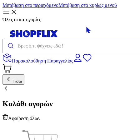
Μετάβαση στο περιεχόμενο
Μετάβαση στο κυρίως μενού
Όλες οι κατηγορίες
Παρακολούθηση Παραγγελίας
Πίσω
Καλάθι αγορών
Αφαίρεση όλων