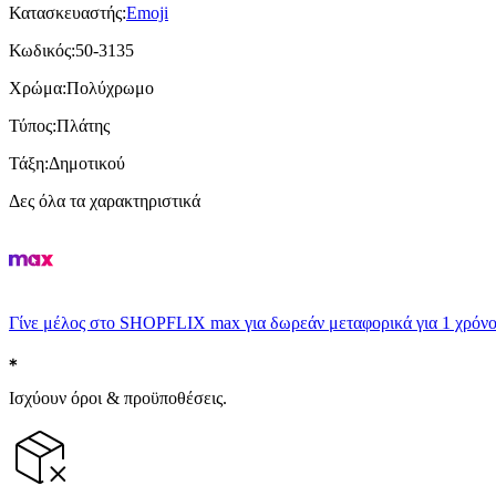
Κατασκευαστής
:
Emoji
Κωδικός
:
50-3135
Χρώμα
:
Πολύχρωμο
Τύπος
:
Πλάτης
Τάξη
:
Δημοτικού
Δες όλα τα χαρακτηριστικά
Γίνε μέλος στο SHOPFLIX max για δωρεάν μεταφορικά για 1 χρόνο
Ισχύουν όροι & προϋποθέσεις.