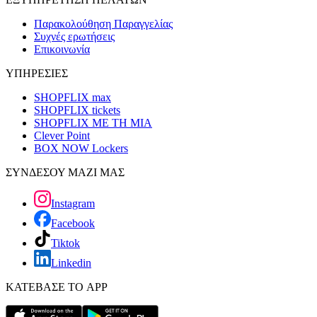
Παρακολούθηση Παραγγελίας
Συχνές ερωτήσεις
Επικοινωνία
ΥΠΗΡΕΣΙΕΣ
SHOPFLIX max
SHOPFLIX tickets
SHOPFLIX ΜΕ ΤΗ ΜΙΑ
Clever Point
BOX NOW Lockers
ΣΥΝΔΕΣΟΥ ΜΑΖΙ ΜΑΣ
Instagram
Facebook
Tiktok
Linkedin
ΚΑΤΕΒΑΣΕ ΤΟ APP