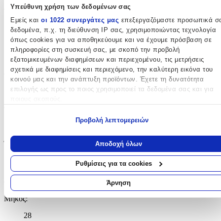
Υπεύθυνη χρήση των δεδομένων σας
Φύλο
:
Εμείς και
οι 1022 συνεργάτες μας
επεξεργαζόμαστε προσωπικά σ
Unisex
δεδομένα, π.χ. τη διεύθυνση IP σας, χρησιμοποιώντας τεχνολογία
όπως cookies για να αποθηκεύουμε και να έχουμε πρόσβαση σε
Αγόρι
πληροφορίες στη συσκευή σας, με σκοπό την προβολή
Κορίτσι
εξατομικευμένων διαφημίσεων και περιεχομένου, τις μετρήσεις
σχετικά με διαφημίσεις και περιεχόμενο, την καλύτερη εικόνα του
Τύπος
:
κοινού μας και την ανάπτυξη προϊόντων. Έχετε τη δυνατότητα
επιλογής ως προς το ποιος χρησιμοποιεί τα δεδομένα σας και για
Πλάτης
ποιους σκοπούς.
Τάξη
:
Εάν μας επιτρέπετε, θα θέλαμε επίσης:
Προβολή λεπτομερειών
Γυμνασίου - Λυκείου
Να συλλέξουμε πληροφορίες σχετικά με τη γεωγραφική σας
τοποθεσία, οι οποίες μπορεί να είναι ακριβείς σε απόσταση
Έξτρα
:
Αποδοχή όλων
μερικών μέτρων
Να αναγνωρίσουμε τη συσκευή σας σαρώνοντας ενεργά για
Ανατομική Πλάτη
Ρυθμίσεις για τα cookies
συγκεκριμένα χαρακτηριστικά (δακτυλικό αποτύπωμα)
Διαστάσεις
Μάθετε περισσότερα σχετικά με τον τρόπο επεξεργασίας των
Άρνηση
προσωπικών σας δεδομένων και καθορίστε τις προτιμήσεις σας στη
Μήκος
:
ενότητα “Λεπτομέρειες”
. Μπορείτε να αλλάξετε ή να ανακαλέσετ
τη συγκατάθεσή σας ανά πάσα στιγμή από τη Δήλωση Cookies.
28