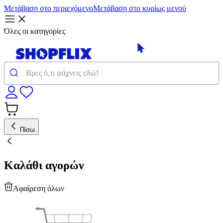
Μετάβαση στο περιεχόμενο
Μετάβαση στο κυρίως μενού
Όλες οι κατηγορίες
Πίσω
Καλάθι αγορών
Αφαίρεση όλων