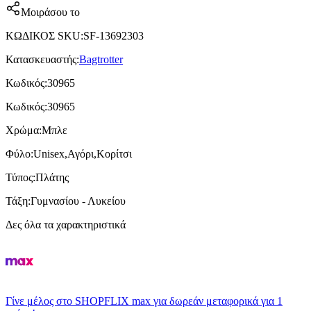
Μοιράσου το
ΚΩΔΙΚΟΣ SKU
:
SF-13692303
Κατασκευαστής
:
Bagtrotter
Κωδικός
:
30965
Κωδικός
:
30965
Χρώμα
:
Μπλε
Φύλο
:
Unisex,Αγόρι,Κορίτσι
Τύπος
:
Πλάτης
Τάξη
:
Γυμνασίου - Λυκείου
Δες όλα τα χαρακτηριστικά
Γίνε μέλος στο SHOPFLIX max για δωρεάν μεταφορικά για 1