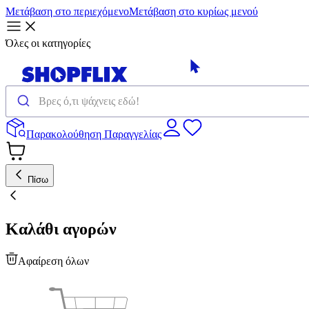
Μετάβαση στο περιεχόμενο
Μετάβαση στο κυρίως μενού
Όλες οι κατηγορίες
Παρακολούθηση Παραγγελίας
Πίσω
Καλάθι αγορών
Αφαίρεση όλων