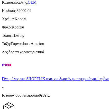
Κατασκευαστής
:
OEM
Κωδικός
:
32000-02
Χρώμα
:
Κοραλί
Φύλο
:
Κορίτσι
Τύπος
:
Πλάτης
Τάξη
:
Γυμνασίου - Λυκείου
Δες όλα τα χαρακτηριστικά
Γίνε μέλος στο SHOPFLIX max για δωρεάν μεταφορικά για 1 χρόνο
Ισχύουν όροι & προϋποθέσεις.