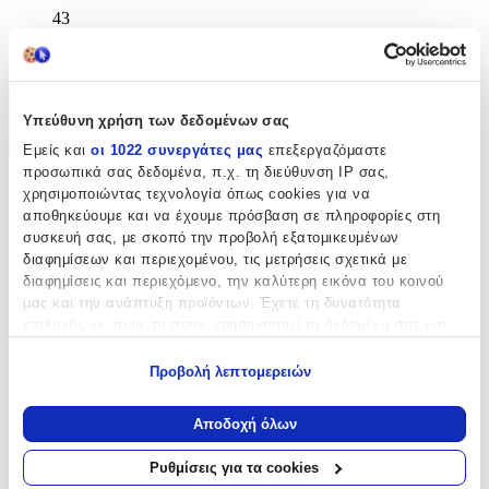
43
cm
Χαρακτηριστικά
Υπεύθυνη χρήση των δεδομένων σας
+
Εμείς και
οι 1022 συνεργάτες μας
επεξεργαζόμαστε
προσωπικά σας δεδομένα, π.χ. τη διεύθυνση IP σας,
Χαρακτηριστικά
χρησιμοποιώντας τεχνολογία όπως cookies για να
αποθηκεύουμε και να έχουμε πρόσβαση σε πληροφορίες στη
συσκευή σας, με σκοπό την προβολή εξατομικευμένων
Κατασκευαστής
:
διαφημίσεων και περιεχομένου, τις μετρήσεις σχετικά με
Next
διαφημίσεις και περιεχόμενο, την καλύτερη εικόνα του κοινού
μας και την ανάπτυξη προϊόντων. Έχετε τη δυνατότητα
Βασικά Χαρακτηριστικά
επιλογής ως προς το ποιος χρησιμοποιεί τα δεδομένα σας και
για ποιους σκοπούς.
Χρώμα
:
Προβολή λεπτομερειών
Εάν μας επιτρέπετε, θα θέλαμε επίσης:
Πολύχρωμο
Να συλλέξουμε πληροφορίες σχετικά με τη γεωγραφική
Αποδοχή όλων
Φύλο
:
σας τοποθεσία, οι οποίες μπορεί να είναι ακριβείς σε
απόσταση μερικών μέτρων
Ρυθμίσεις για τα cookies
Αγόρι
Να αναγνωρίσουμε τη συσκευή σας σαρώνοντας ενεργά