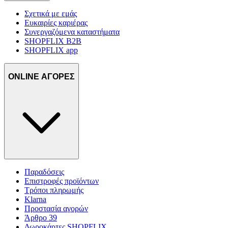
Σχετικά με εμάς
Ευκαιρίες καριέρας
Συνεργαζόμενα καταστήματα
SHOPFLIX B2B
SHOPFLIX app
ONLINE ΑΓΟΡΕΣ
Παραδόσεις
Επιστροφές προϊόντων
Τρόποι πληρωμής
Klarna
Προστασία αγορών
Άρθρο 39
Δωροκάρτες SHOPFLIX