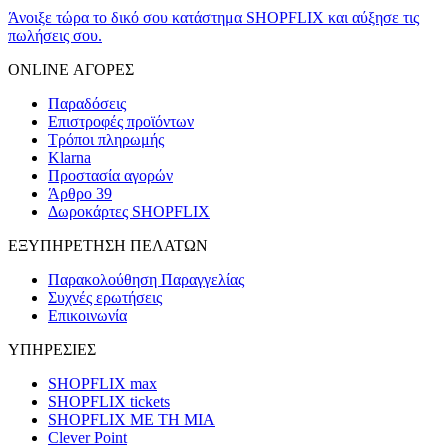
Άνοιξε τώρα το δικό σου κατάστημα SHOPFLIX και αύξησε τις
πωλήσεις σου.
ONLINE ΑΓΟΡΕΣ
Παραδόσεις
Επιστροφές προϊόντων
Τρόποι πληρωμής
Klarna
Προστασία αγορών
Άρθρο 39
Δωροκάρτες SHOPFLIX
ΕΞΥΠΗΡΕΤΗΣΗ ΠΕΛΑΤΩΝ
Παρακολούθηση Παραγγελίας
Συχνές ερωτήσεις
Επικοινωνία
ΥΠΗΡΕΣΙΕΣ
SHOPFLIX max
SHOPFLIX tickets
SHOPFLIX ΜΕ ΤΗ ΜΙΑ
Clever Point