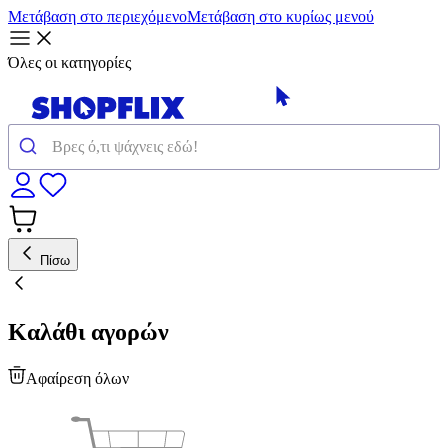
Μετάβαση στο περιεχόμενο
Μετάβαση στο κυρίως μενού
Όλες οι κατηγορίες
Πίσω
Καλάθι αγορών
Αφαίρεση όλων