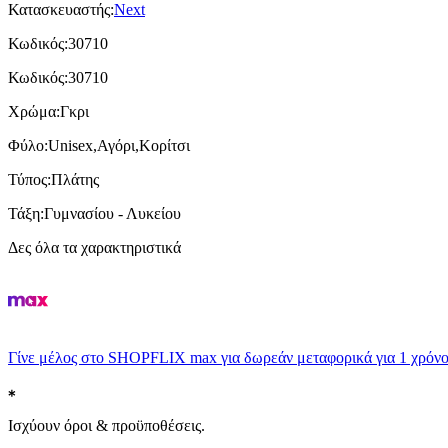
Κατασκευαστής
:
Next
Κωδικός
:
30710
Κωδικός
:
30710
Χρώμα
:
Γκρι
Φύλο
:
Unisex,Αγόρι,Κορίτσι
Τύπος
:
Πλάτης
Τάξη
:
Γυμνασίου - Λυκείου
Δες όλα τα χαρακτηριστικά
Γίνε μέλος στο SHOPFLIX max για δωρεάν μεταφορικά για 1 χρόνο
Ισχύουν όροι & προϋποθέσεις.