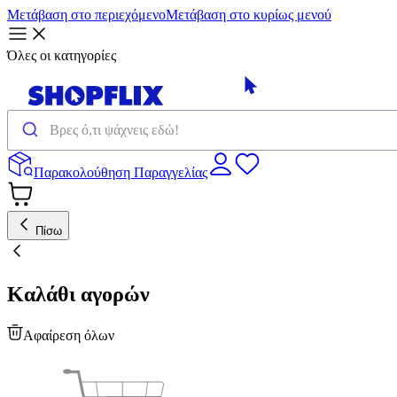
Μετάβαση στο περιεχόμενο
Μετάβαση στο κυρίως μενού
Όλες οι κατηγορίες
Παρακολούθηση Παραγγελίας
Πίσω
Καλάθι αγορών
Αφαίρεση όλων