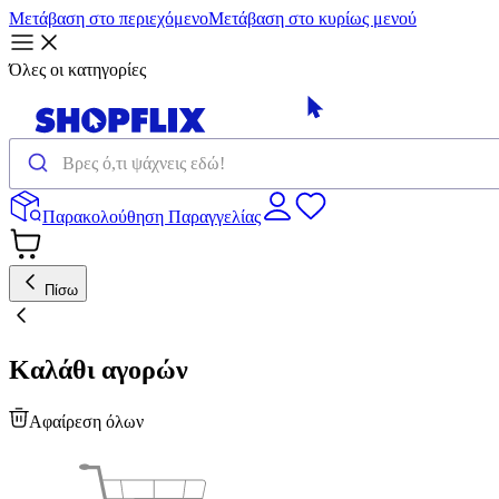
Μετάβαση στο περιεχόμενο
Μετάβαση στο κυρίως μενού
Όλες οι κατηγορίες
Παρακολούθηση Παραγγελίας
Πίσω
Καλάθι αγορών
Αφαίρεση όλων