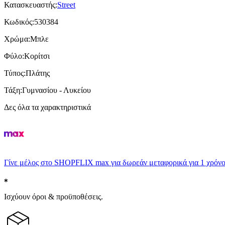
Κατασκευαστής
:
Street
Κωδικός
:
530384
Χρώμα
:
Μπλε
Φύλο
:
Κορίτσι
Τύπος
:
Πλάτης
Τάξη
:
Γυμνασίου - Λυκείου
Δες όλα τα χαρακτηριστικά
Γίνε μέλος στο SHOPFLIX max για δωρεάν μεταφορικά για 1 χρόνο
Ισχύουν όροι & προϋποθέσεις.