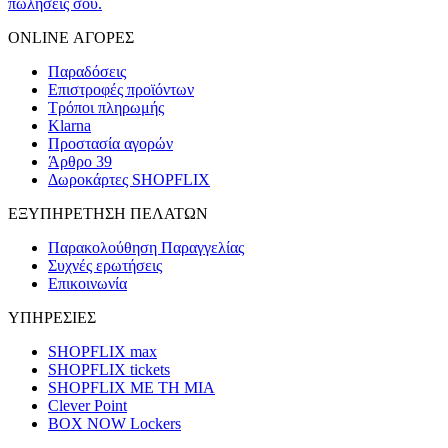
πωλήσεις σου.
ONLINE ΑΓΟΡΕΣ
Παραδόσεις
Επιστροφές προϊόντων
Τρόποι πληρωμής
Klarna
Προστασία αγορών
Άρθρο 39
Δωροκάρτες SHOPFLIX
ΕΞΥΠΗΡΕΤΗΣΗ ΠΕΛΑΤΩΝ
Παρακολούθηση Παραγγελίας
Συχνές ερωτήσεις
Επικοινωνία
ΥΠΗΡΕΣΙΕΣ
SHOPFLIX max
SHOPFLIX tickets
SHOPFLIX ΜΕ ΤΗ ΜΙΑ
Clever Point
BOX NOW Lockers