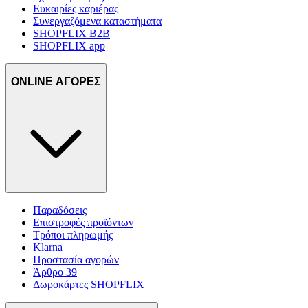
Ευκαιρίες καριέρας
Συνεργαζόμενα καταστήματα
SHOPFLIX B2B
SHOPFLIX app
ONLINE ΑΓΟΡΕΣ
Παραδόσεις
Επιστροφές προϊόντων
Τρόποι πληρωμής
Klarna
Προστασία αγορών
Άρθρο 39
Δωροκάρτες SHOPFLIX