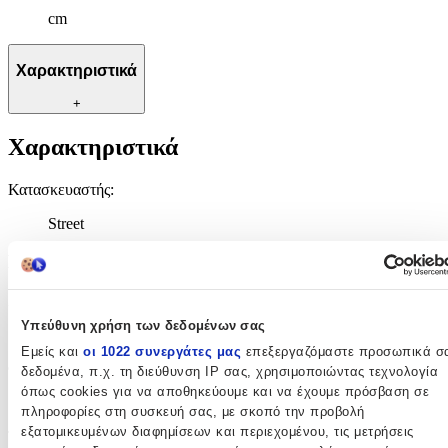
cm
Χαρακτηριστικά
+
Χαρακτηριστικά
Κατασκευαστής
:
Street
Βασικά Χαρακτηριστικά
Χρώμα
:
Υπεύθυνη χρήση των δεδομένων σας
Μαύρο
Εμείς και
οι 1022 συνεργάτες μας
επεξεργαζόμαστε προσωπικά σ
Φύλο
:
δεδομένα, π.χ. τη διεύθυνση IP σας, χρησιμοποιώντας τεχνολογία
όπως cookies για να αποθηκεύουμε και να έχουμε πρόσβαση σε
Αγόρι
πληροφορίες στη συσκευή σας, με σκοπό την προβολή
εξατομικευμένων διαφημίσεων και περιεχομένου, τις μετρήσεις
Τύπος
: