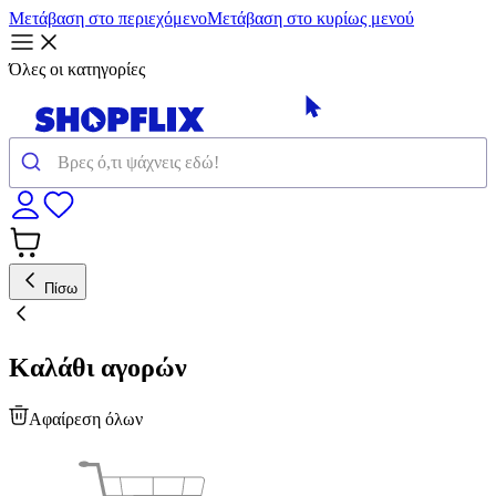
Μετάβαση στο περιεχόμενο
Μετάβαση στο κυρίως μενού
Όλες οι κατηγορίες
Πίσω
Καλάθι αγορών
Αφαίρεση όλων