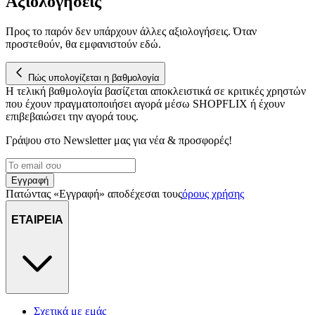
Αξιολογήσεις
να έχουμε πρόσβαση σε πληροφορίες στη συσκευή σας, με σκοπό
την προβολή εξατομικευμένων διαφημίσεων και περιεχομένου, τις
μετρήσεις σχετικά με διαφημίσεις και περιεχόμενο, την καλύτερη
Προς το παρόν δεν υπάρχουν άλλες αξιολογήσεις. Όταν
προστεθούν, θα εμφανιστούν εδώ.
εικόνα του κοινού μας και την ανάπτυξη προϊόντων. Επίσης,
κοινοποιούμε πληροφορίες σχετικά με την από μέρους σας χρήση τ
τοποθεσίας μας στους συνεργάτες μέσων κοινωνικής δικτύωσης,
Πώς υπολογίζεται η βαθμολογία
διαφημίσεων και ανάλυσης.
Η τελική βαθμολογία βασίζεται αποκλειστικά σε κριτικές χρηστών
που έχουν πραγματοποιήσει αγορά μέσω SHOPFLIX ή έχουν
επιβεβαιώσει την αγορά τους.
Γράψου στο Νewsletter μας για νέα & προσφορές!
Εγγραφή
Πατώντας «Εγγραφή» αποδέχεσαι τους
όρους χρήσης
ΕΤΑΙΡΕΙΑ
Σχετικά με εμάς