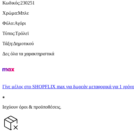
Κωδικός
:
230251
Χρώμα
:
Μπλε
Φύλο
:
Αγόρι
Τύπος
:
Τρόλεϊ
Τάξη
:
Δημοτικού
Δες όλα τα χαρακτηριστικά
Γίνε μέλος στο SHOPFLIX max για δωρεάν μεταφορικά για 1 χρόνο
Ισχύουν όροι & προϋποθέσεις.