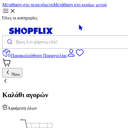
Μετάβαση στο περιεχόμενο
Μετάβαση στο κυρίως μενού
Όλες οι κατηγορίες
Παρακολούθηση Παραγγελίας
Πίσω
Καλάθι αγορών
Αφαίρεση όλων