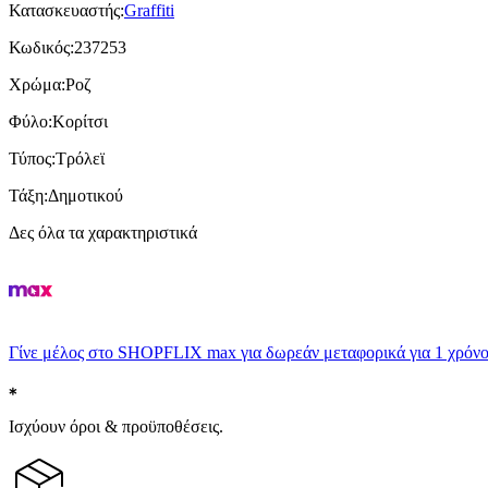
Κατασκευαστής
:
Graffiti
Κωδικός
:
237253
Χρώμα
:
Ροζ
Φύλο
:
Κορίτσι
Τύπος
:
Τρόλεϊ
Τάξη
:
Δημοτικού
Δες όλα τα χαρακτηριστικά
Γίνε μέλος στο SHOPFLIX max για δωρεάν μεταφορικά για 1 χρόνο
Ισχύουν όροι & προϋποθέσεις.