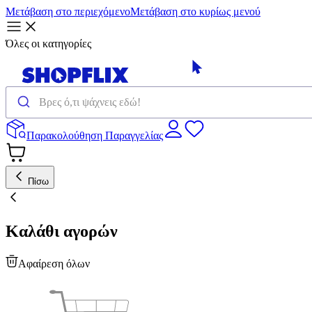
Μετάβαση στο περιεχόμενο
Μετάβαση στο κυρίως μενού
Όλες οι κατηγορίες
Παρακολούθηση Παραγγελίας
Πίσω
Καλάθι αγορών
Αφαίρεση όλων