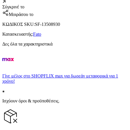
Σύγκρινέ το
Μοιράσου το
ΚΩΔΙΚΟΣ SKU
:
SF-13508930
Κατασκευαστής
:
Fato
Δες όλα τα χαρακτηριστικά
Γίνε μέλος στο SHOPFLIX max για δωρεάν μεταφορικά για 1
χρόνο!
Ισχύουν όροι & προϋποθέσεις.