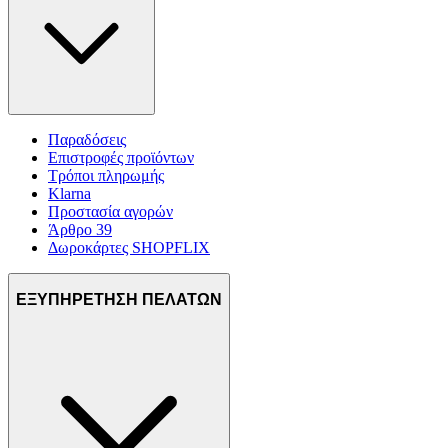
Παραδόσεις
Επιστροφές προϊόντων
Τρόποι πληρωμής
Klarna
Προστασία αγορών
Άρθρο 39
Δωροκάρτες SHOPFLIX
ΕΞΥΠΗΡΕΤΗΣΗ ΠΕΛΑΤΩΝ