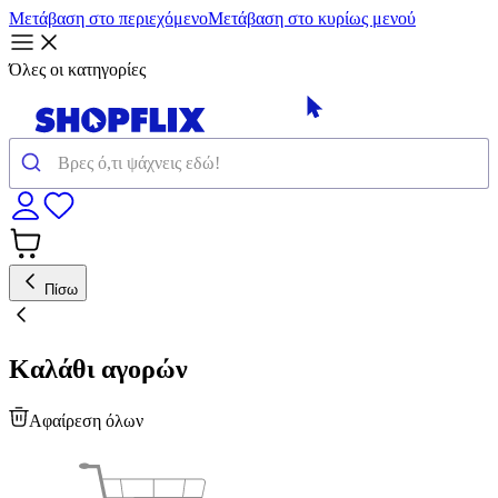
Μετάβαση στο περιεχόμενο
Μετάβαση στο κυρίως μενού
Όλες οι κατηγορίες
Πίσω
Καλάθι αγορών
Αφαίρεση όλων