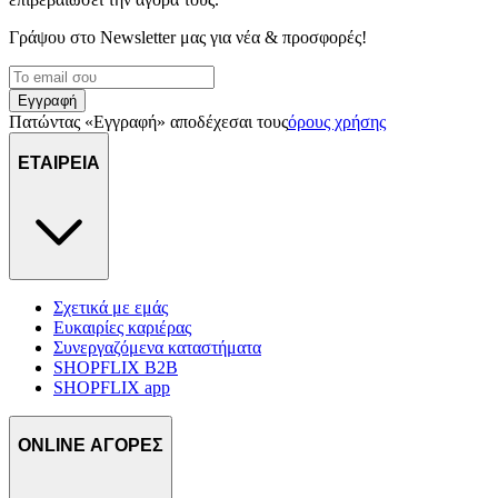
διαφημίσεις και περιεχόμενο, την καλύτερη εικόνα του κοινού
μας και την ανάπτυξη προϊόντων. Επίσης, κοινοποιούμε
Γράψου στο Νewsletter μας για νέα & προσφορές!
πληροφορίες σχετικά με την από μέρους σας χρήση της
τοποθεσίας μας στους συνεργάτες μέσων κοινωνικής
Εγγραφή
δικτύωσης, διαφημίσεων και ανάλυσης.
Πατώντας «Εγγραφή» αποδέχεσαι τους
όρους χρήσης
ΕΤΑΙΡΕΙΑ
Σχετικά με εμάς
Ευκαιρίες καριέρας
Συνεργαζόμενα καταστήματα
SHOPFLIX B2B
SHOPFLIX app
ONLINE ΑΓΟΡΕΣ