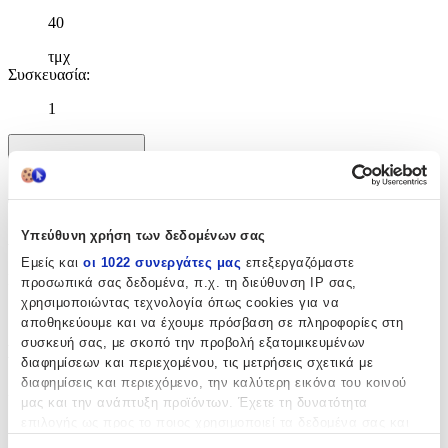
40
τμχ
Συσκευασία
:
1
Χαρακτηριστικά
+
Χαρακτηριστικά
Υπεύθυνη χρήση των δεδομένων σας
Εμείς και
οι 1022 συνεργάτες μας
επεξεργαζόμαστε
Κατασκευαστής
:
προσωπικά σας δεδομένα, π.χ. τη διεύθυνση IP σας,
χρησιμοποιώντας τεχνολογία όπως cookies για να
Fato
αποθηκεύουμε και να έχουμε πρόσβαση σε πληροφορίες στη
συσκευή σας, με σκοπό την προβολή εξατομικευμένων
Βασικά Χαρακτηριστικά
διαφημίσεων και περιεχομένου, τις μετρήσεις σχετικά με
διαφημίσεις και περιεχόμενο, την καλύτερη εικόνα του κοινού
Χρώμα
:
μας και την ανάπτυξη προϊόντων. Έχετε τη δυνατότητα
επιλογής ως προς το ποιος χρησιμοποιεί τα δεδομένα σας και
Μαύρο
για ποιους σκοπούς.