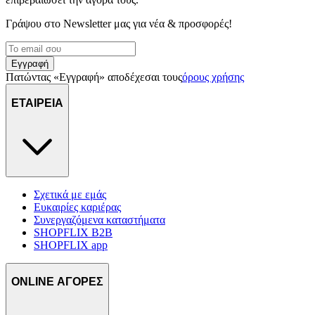
διαφημίσεις και περιεχόμενο, την καλύτερη εικόνα του κοινού
μας και την ανάπτυξη προϊόντων. Επίσης, κοινοποιούμε
Γράψου στο Νewsletter μας για νέα & προσφορές!
πληροφορίες σχετικά με την από μέρους σας χρήση της
τοποθεσίας μας στους συνεργάτες μέσων κοινωνικής
Εγγραφή
δικτύωσης, διαφημίσεων και ανάλυσης.
Πατώντας «Εγγραφή» αποδέχεσαι τους
όρους χρήσης
ΕΤΑΙΡΕΙΑ
Σχετικά με εμάς
Ευκαιρίες καριέρας
Συνεργαζόμενα καταστήματα
SHOPFLIX B2B
SHOPFLIX app
ONLINE ΑΓΟΡΕΣ