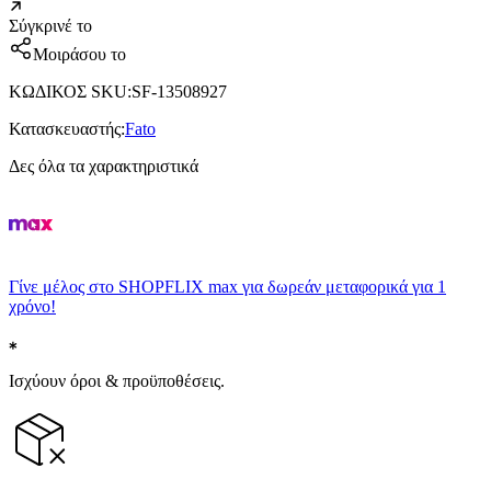
Σύγκρινέ το
Μοιράσου το
ΚΩΔΙΚΟΣ SKU
:
SF-13508927
Κατασκευαστής
:
Fato
Δες όλα τα χαρακτηριστικά
Γίνε μέλος στο SHOPFLIX max για δωρεάν μεταφορικά για 1
χρόνο!
Ισχύουν όροι & προϋποθέσεις.