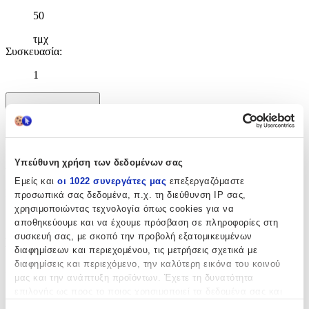
50
τμχ
Συσκευασία
:
1
Χαρακτηριστικά
+
Χαρακτηριστικά
Υπεύθυνη χρήση των δεδομένων σας
Εμείς και
οι 1022 συνεργάτες μας
επεξεργαζόμαστε
Κατασκευαστής
:
προσωπικά σας δεδομένα, π.χ. τη διεύθυνση IP σας,
χρησιμοποιώντας τεχνολογία όπως cookies για να
Fato
αποθηκεύουμε και να έχουμε πρόσβαση σε πληροφορίες στη
συσκευή σας, με σκοπό την προβολή εξατομικευμένων
Βασικά Χαρακτηριστικά
διαφημίσεων και περιεχομένου, τις μετρήσεις σχετικά με
διαφημίσεις και περιεχόμενο, την καλύτερη εικόνα του κοινού
Χρώμα
:
μας και την ανάπτυξη προϊόντων. Έχετε τη δυνατότητα
επιλογής ως προς το ποιος χρησιμοποιεί τα δεδομένα σας και
Λευκό
για ποιους σκοπούς.