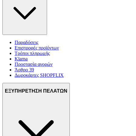
Παραδόσεις
Επιστροφές προϊόντων
Τρόποι πληρωμής
Klarna
Προστασία αγορών
Άρθρο 39
Δωροκάρτες SHOPFLIX
ΕΞΥΠΗΡΕΤΗΣΗ ΠΕΛΑΤΩΝ