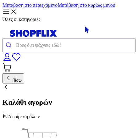
Μετάβαση στο περιεχόμενο
Μετάβαση στο κυρίως μενού
Όλες οι κατηγορίες
Πίσω
Καλάθι αγορών
Αφαίρεση όλων