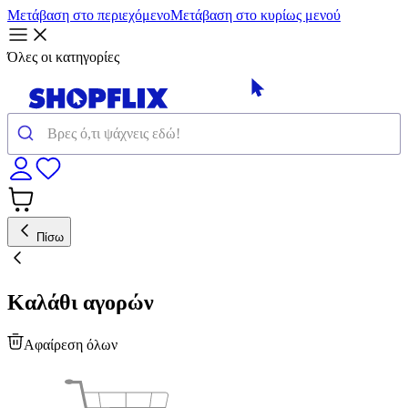
Μετάβαση στο περιεχόμενο
Μετάβαση στο κυρίως μενού
Όλες οι κατηγορίες
Πίσω
Καλάθι αγορών
Αφαίρεση όλων