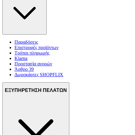
Παραδόσεις
Επιστροφές προϊόντων
Τρόποι πληρωμής
Klarna
Προστασία αγορών
Άρθρο 39
Δωροκάρτες SHOPFLIX
ΕΞΥΠΗΡΕΤΗΣΗ ΠΕΛΑΤΩΝ