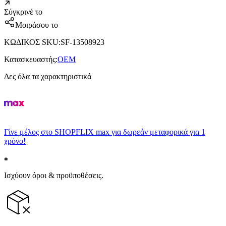
Σύγκρινέ το
Μοιράσου το
ΚΩΔΙΚΟΣ SKU
:
SF-13508923
Κατασκευαστής
:
OEM
Δες όλα τα χαρακτηριστικά
Γίνε μέλος στο SHOPFLIX max για δωρεάν μεταφορικά για 1
χρόνο!
Ισχύουν όροι & προϋποθέσεις.