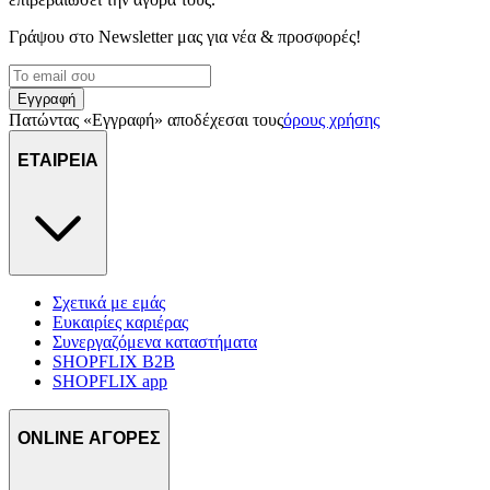
διαφημίσεις και περιεχόμενο, την καλύτερη εικόνα του κοινού
μας και την ανάπτυξη προϊόντων. Επίσης, κοινοποιούμε
Γράψου στο Νewsletter μας για νέα & προσφορές!
πληροφορίες σχετικά με την από μέρους σας χρήση της
τοποθεσίας μας στους συνεργάτες μέσων κοινωνικής
δικτύωσης, διαφημίσεων και ανάλυσης.
Εγγραφή
Πατώντας «Εγγραφή» αποδέχεσαι τους
όρους χρήσης
ΕΤΑΙΡΕΙΑ
Σχετικά με εμάς
Ευκαιρίες καριέρας
Συνεργαζόμενα καταστήματα
SHOPFLIX B2B
SHOPFLIX app
ONLINE ΑΓΟΡΕΣ