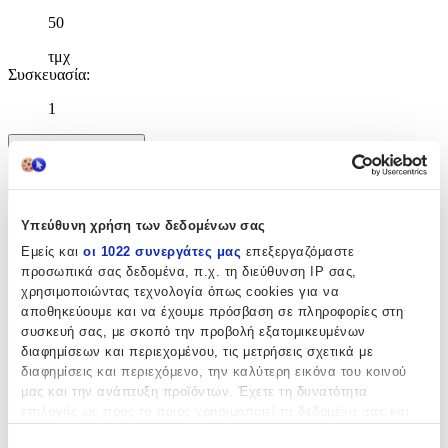
50
τμχ
Συσκευασία
:
1
Χαρακτηριστικά
+
Υπεύθυνη χρήση των δεδομένων σας
Χαρακτηριστικά
Εμείς και
οι 1022 συνεργάτες μας
επεξεργαζόμαστε
προσωπικά σας δεδομένα, π.χ. τη διεύθυνση IP σας,
Κατασκευαστής
:
χρησιμοποιώντας τεχνολογία όπως cookies για να
αποθηκεύουμε και να έχουμε πρόσβαση σε πληροφορίες στη
OEM
συσκευή σας, με σκοπό την προβολή εξατομικευμένων
Βασικά Χαρακτηριστικά
διαφημίσεων και περιεχομένου, τις μετρήσεις σχετικά με
διαφημίσεις και περιεχόμενο, την καλύτερη εικόνα του κοινού
Χρώμα
:
μας και την ανάπτυξη προϊόντων. Έχετε τη δυνατότητα
επιλογής ως προς το ποιος χρησιμοποιεί τα δεδομένα σας και
Γκρι
για ποιους σκοπούς.