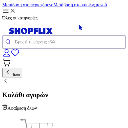
Μετάβαση στο περιεχόμενο
Μετάβαση στο κυρίως μενού
Όλες οι κατηγορίες
Πίσω
Καλάθι αγορών
Αφαίρεση όλων