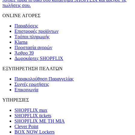
πωλήσεις σου.
ONLINE ΑΓΟΡΕΣ
Παραδόσεις
Επιστροφές προϊόντων
Τρόποι πληρωμής
Klarna
Προστασία αγορών
Άρθρο 39
Δωροκάρτες SHOPFLIX
ΕΞΥΠΗΡΕΤΗΣΗ ΠΕΛΑΤΩΝ
Παρακολούθηση Παραγγελίας
Συχνές ερωτήσεις
Επικοινωνία
ΥΠΗΡΕΣΙΕΣ
SHOPFLIX max
SHOPFLIX tickets
SHOPFLIX ΜΕ ΤΗ ΜΙΑ
Clever Point
BOX NOW Lockers