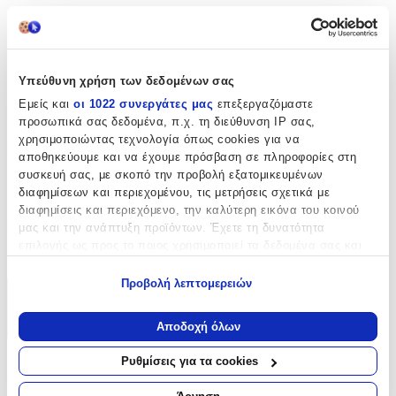
Μοβ
Είδος
:
Χαρτοπετσέτα
Υπεύθυνη χρήση των δεδομένων σας
Εμείς και
οι 1022 συνεργάτες μας
επεξεργαζόμαστε
Ποσότητα
προσωπικά σας δεδομένα, π.χ. τη διεύθυνση IP σας,
χρησιμοποιώντας τεχνολογία όπως cookies για να
Πλήθος Χαρτοπετσετών
:
αποθηκεύουμε και να έχουμε πρόσβαση σε πληροφορίες στη
συσκευή σας, με σκοπό την προβολή εξατομικευμένων
40
διαφημίσεων και περιεχομένου, τις μετρήσεις σχετικά με
τμχ
διαφημίσεις και περιεχόμενο, την καλύτερη εικόνα του κοινού
Συσκευασία
:
μας και την ανάπτυξη προϊόντων. Έχετε τη δυνατότητα
επιλογής ως προς το ποιος χρησιμοποιεί τα δεδομένα σας και
1
για ποιους σκοπούς.
Προβολή λεπτομερειών
Εάν μας επιτρέπετε, θα θέλαμε επίσης:
Χαρακτηριστικά
Να συλλέξουμε πληροφορίες σχετικά με τη γεωγραφική
Αποδοχή όλων
+
σας τοποθεσία, οι οποίες μπορεί να είναι ακριβείς σε
απόσταση μερικών μέτρων
Ρυθμίσεις για τα cookies
Χαρακτηριστικά
Να αναγνωρίσουμε τη συσκευή σας σαρώνοντας ενεργά
για συγκεκριμένα χαρακτηριστικά (δακτυλικό αποτύπωμα)