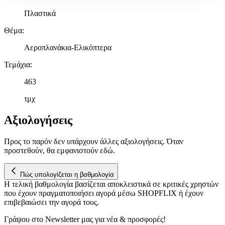
Χρησιμοποιούμε cookies ώστε η τοποθεσία μας να λειτουργεί
Πλαστικά
σωστά, να εξατομικεύουμε περιεχόμενο και διαφημίσεις, να
Θέμα
:
παρέχουμε λειτουργίες μέσων κοινωνικής δικτύωσης και να
αναλύουμε την κυκλοφορία μας. Εμείς και οι 1022 συνεργάτες
Αεροπλανάκια-Ελικόπτερα
μας επεξεργαζόμαστε προσωπικά σας δεδομένα, π.χ. τη
διεύθυνση IP σας, χρησιμοποιώντας τεχνολογία όπως cookies
Τεμάχια
:
για να αποθηκεύουμε και να έχουμε πρόσβαση σε πληροφορίες
463
στη συσκευή σας, με σκοπό την προβολή εξατομικευμένων
διαφημίσεων και περιεχομένου, τις μετρήσεις σχετικά με
τμχ
διαφημίσεις και περιεχόμενο, την καλύτερη εικόνα του κοινού
μας και την ανάπτυξη προϊόντων. Επίσης, κοινοποιούμε
Αξιολογήσεις
πληροφορίες σχετικά με την από μέρους σας χρήση της
τοποθεσίας μας στους συνεργάτες μέσων κοινωνικής
Προς το παρόν δεν υπάρχουν άλλες αξιολογήσεις. Όταν
δικτύωσης, διαφημίσεων και ανάλυσης.
προστεθούν, θα εμφανιστούν εδώ.
Πώς υπολογίζεται η βαθμολογία
Η τελική βαθμολογία βασίζεται αποκλειστικά σε κριτικές χρηστών
που έχουν πραγματοποιήσει αγορά μέσω SHOPFLIX ή έχουν
επιβεβαιώσει την αγορά τους.
Γράψου στο Νewsletter μας για νέα & προσφορές!