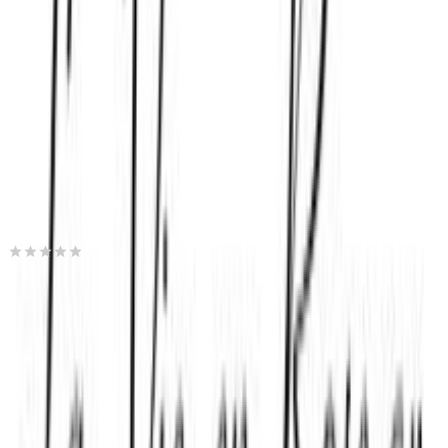
Πίσω
€
18
76
Προσθήκη στο καλάθι
Babuu Home & Living
0.00
(
0
)
Παράδοση 10-30 ημέρες
Βάλε τον ΤΚ σου για να μάθεις εκτιμώμενο κόστος και
ημερομηνία παράδοσης
Πίσω