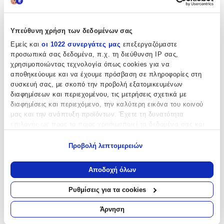
Υπεύθυνη χρήση των δεδομένων σας
Εμείς και
οι 1022 συνεργάτες μας
επεξεργαζόμαστε
προσωπικά σας δεδομένα, π.χ. τη διεύθυνση IP σας,
χρησιμοποιώντας τεχνολογία όπως cookies για να
Προσθήκη στο καλάθι
αποθηκεύουμε και να έχουμε πρόσβαση σε πληροφορίες στη
συσκευή σας, με σκοπό την προβολή εξατομικευμένων
Περιγραφή
διαφημίσεων και περιεχομένου, τις μετρήσεις σχετικά με
διαφημίσεις και περιεχόμενο, την καλύτερη εικόνα του κοινού
μας και την ανάπτυξη προϊόντων. Έχετε τη δυνατότητα
Για παιδιά ηλικίας από 12 έως 36 μηνών Μέγιστο βάρος 25 κιλά
επιλογής ως προς το ποιος χρησιμοποιεί τα δεδομένα σας και
Στήριξη πλάτης. Τιμόνι με κουμπιά μουσικής Δυνατότητα τιμονιού
να στρίβει δεξιά-αριστερά Με αποθηκευτικό χώρο κάτω από τη
για ποιους σκοπούς.
σέλα του καθίσματος. Οι λειτουργίες μουσικής ενεργοποιούνται με
Προβολή λεπτομερειών
μπαταρίες 2 * AA 1.5V (δεν περιλαμβάνονται). Διαστάσεις:
Εάν μας επιτρέπετε, θα θέλαμε επίσης:
52x25x35 cm
Να συλλέξουμε πληροφορίες σχετικά με τη γεωγραφική
Αποδοχή όλων
σας τοποθεσία, οι οποίες μπορεί να είναι ακριβείς σε
Περιγραφή
απόσταση μερικών μέτρων
Ρυθμίσεις για τα cookies
+
Να αναγνωρίσουμε τη συσκευή σας σαρώνοντας ενεργά
για συγκεκριμένα χαρακτηριστικά (δακτυλικό αποτύπωμα)
Άρνηση
Περιγραφή
Μάθετε περισσότερα σχετικά με τον τρόπο επεξεργασίας των