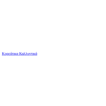
Το καλάθι είναι άδειο
Όλες οι κατηγορίες
Κορεάτικα Καλλυντικά
Ψάχνεις για δροσιά;
Περπατούρα Moni Keep Riding Ride On Αυτοκινητ...