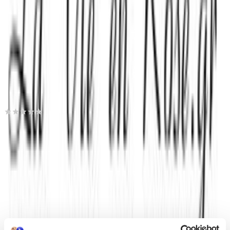
€
18
76
Προσθήκη στο καλάθι
Best4baby
0.00
(
0
)
Παράδοση 2-3 ημέρες
Βάλε τον ΤΚ σου για να μάθεις εκτιμώμενο κόστος και
ημερομηνία παράδοσης
Πίσω
€
19
90