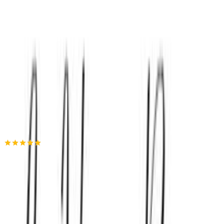
ημερομηνία παράδοσης
Πίσω
€
18
76
Προσθήκη στο καλάθι
La Vie en Rose
4.94
(
25
)
Παράδοση 4-9 ημέρες
Βάλε τον ΤΚ σου για να μάθεις εκτιμώμενο κόστος και
ημερομηνία παράδοσης