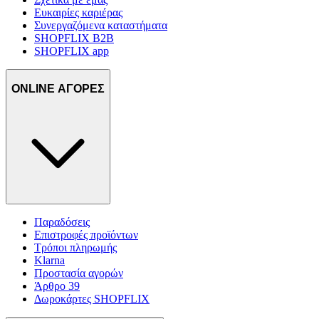
Ευκαιρίες καριέρας
Συνεργαζόμενα καταστήματα
SHOPFLIX B2B
SHOPFLIX app
ONLINE ΑΓΟΡΕΣ
Παραδόσεις
Επιστροφές προϊόντων
Τρόποι πληρωμής
Klarna
Προστασία αγορών
Άρθρο 39
Δωροκάρτες SHOPFLIX