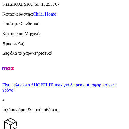
ΚΩΔΙΚΟΣ SKU
:
SF-13253767
Κατασκευαστής
:
Chilai Home
Ποιότητα
:
Συνθετικό
Κατασκευή
:
Μηχανής
Χρώμα
:
Ροζ
Δες όλα τα χαρακτηριστικά
Γίνε μέλος στο SHOPFLIX max για δωρεάν μεταφορικά για 1
χρόνο!
Ισχύουν όροι & προϋποθέσεις.