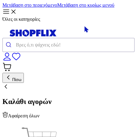
Μετάβαση στο περιεχόμενο
Μετάβαση στο κυρίως μενού
Όλες οι κατηγορίες
Πίσω
Καλάθι αγορών
Αφαίρεση όλων