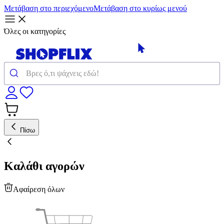
Μετάβαση στο περιεχόμενο
Μετάβαση στο κυρίως μενού
Όλες οι κατηγορίες
Πίσω
Καλάθι αγορών
Αφαίρεση όλων