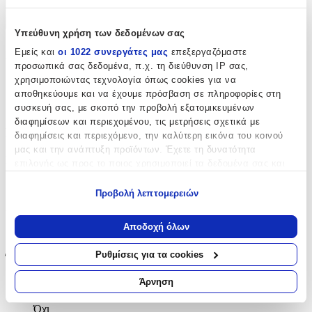
+
Υπεύθυνη χρήση των δεδομένων σας
Χαρακτηριστικά
Εμείς και
οι 1022 συνεργάτες μας
επεξεργαζόμαστε
προσωπικά σας δεδομένα, π.χ. τη διεύθυνση IP σας,
χρησιμοποιώντας τεχνολογία όπως cookies για να
Κατασκευαστής
:
αποθηκεύουμε και να έχουμε πρόσβαση σε πληροφορίες στη
Eurofil
συσκευή σας, με σκοπό την προβολή εξατομικευμένων
διαφημίσεων και περιεχομένου, τις μετρήσεις σχετικά με
Βασικά Χαρακτηριστικά
διαφημίσεις και περιεχόμενο, την καλύτερη εικόνα του κοινού
μας και την ανάπτυξη προϊόντων. Έχετε τη δυνατότητα
Κατασκευή
:
επιλογής ως προς το ποιος χρησιμοποιεί τα δεδομένα σας και
για ποιους σκοπούς.
Μηχανής
Προβολή λεπτομερειών
Εάν μας επιτρέπετε, θα θέλαμε επίσης:
Χρώμα
:
Να συλλέξουμε πληροφορίες σχετικά με τη γεωγραφική
Αποδοχή όλων
Πολύχρωμο
σας τοποθεσία, οι οποίες μπορεί να είναι ακριβείς σε
απόσταση μερικών μέτρων
Ρυθμίσεις για τα cookies
Έξτρα Χαρακτηριστικά
Να αναγνωρίσουμε τη συσκευή σας σαρώνοντας ενεργά
για συγκεκριμένα χαρακτηριστικά (δακτυλικό αποτύπωμα)
Άρνηση
με το Μέτρο
:
Μάθετε περισσότερα σχετικά με τον τρόπο επεξεργασίας των
προσωπικών σας δεδομένων και καθορίστε τις προτιμήσεις σας
Όχι