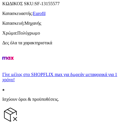
ΚΩΔΙΚΟΣ SKU
:
SF-13155577
Κατασκευαστής
:
Eurofil
Κατασκευή
:
Μηχανής
Χρώμα
:
Πολύχρωμο
Δες όλα τα χαρακτηριστικά
Γίνε μέλος στο SHOPFLIX max για δωρεάν μεταφορικά για 1
χρόνο!
Ισχύουν όροι & προϋποθέσεις.