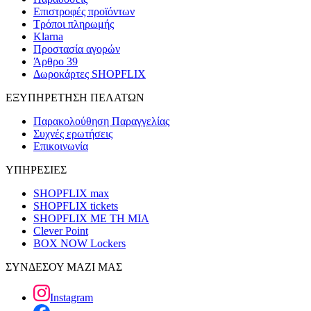
Επιστροφές προϊόντων
Τρόποι πληρωμής
Klarna
Προστασία αγορών
Άρθρο 39
Δωροκάρτες SHOPFLIX
ΕΞΥΠΗΡΕΤΗΣΗ ΠΕΛΑΤΩΝ
Παρακολούθηση Παραγγελίας
Συχνές ερωτήσεις
Επικοινωνία
ΥΠΗΡΕΣΙΕΣ
SHOPFLIX max
SHOPFLIX tickets
SHOPFLIX ΜΕ ΤΗ ΜΙΑ
Clever Point
BOX NOW Lockers
ΣΥΝΔΕΣΟΥ ΜΑΖΙ ΜΑΣ
Instagram