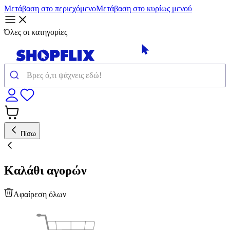
Μετάβαση στο περιεχόμενο
Μετάβαση στο κυρίως μενού
Όλες οι κατηγορίες
Πίσω
Καλάθι αγορών
Αφαίρεση όλων