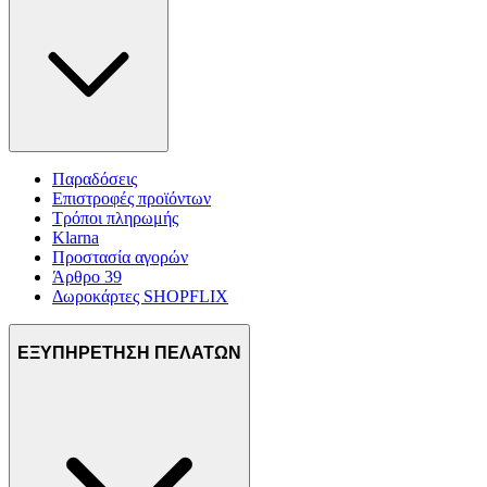
Παραδόσεις
Επιστροφές προϊόντων
Τρόποι πληρωμής
Klarna
Προστασία αγορών
Άρθρο 39
Δωροκάρτες SHOPFLIX
ΕΞΥΠΗΡΕΤΗΣΗ ΠΕΛΑΤΩΝ