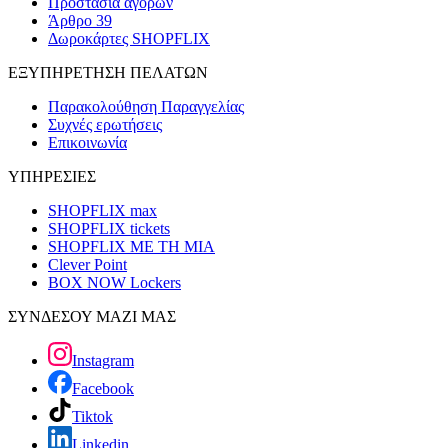
Προστασία αγορών
Άρθρο 39
Δωροκάρτες SHOPFLIX
ΕΞΥΠΗΡΕΤΗΣΗ ΠΕΛΑΤΩΝ
Παρακολούθηση Παραγγελίας
Συχνές ερωτήσεις
Επικοινωνία
ΥΠΗΡΕΣΙΕΣ
SHOPFLIX max
SHOPFLIX tickets
SHOPFLIX ΜΕ ΤΗ ΜΙΑ
Clever Point
BOX NOW Lockers
ΣΥΝΔΕΣΟΥ ΜΑΖΙ ΜΑΣ
Instagram
Facebook
Tiktok
Linkedin