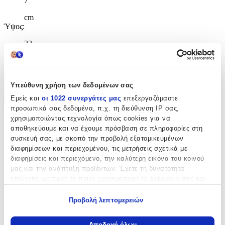
7
cm
Ύψος
:
32
cm
Υπεύθυνη χρήση των δεδομένων σας
Χαρακτηριστικά
Εμείς και
οι 1022 συνεργάτες μας
επεξεργαζόμαστε
+
προσωπικά σας δεδομένα, π.χ. τη διεύθυνση IP σας,
χρησιμοποιώντας τεχνολογία όπως cookies για να
Χαρακτηριστικά
αποθηκεύουμε και να έχουμε πρόσβαση σε πληροφορίες στη
συσκευή σας, με σκοπό την προβολή εξατομικευμένων
Κατασκευαστής
:
διαφημίσεων και περιεχομένου, τις μετρήσεις σχετικά με
διαφημίσεις και περιεχόμενο, την καλύτερη εικόνα του κοινού
Les Deglingos
μας και την ανάπτυξη προϊόντων. Έχετε τη δυνατότητα
επιλογής ως προς το ποιος χρησιμοποιεί τα δεδομένα σας και
Βασικά Χαρακτηριστικά
για ποιους σκοπούς.
Προβολή λεπτομερειών
Χρώμα
:
Εάν μας επιτρέπετε, θα θέλαμε επίσης:
Πολύχρωμο
Να συλλέξουμε πληροφορίες σχετικά με τη γεωγραφική
Αποδοχή όλων