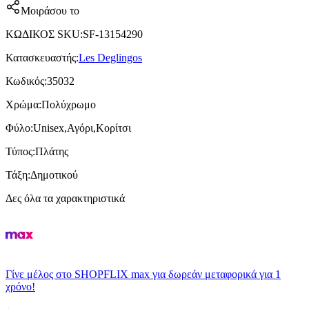
Μοιράσου το
ΚΩΔΙΚΟΣ SKU
:
SF-13154290
Κατασκευαστής
:
Les Deglingos
Κωδικός
:
35032
Χρώμα
:
Πολύχρωμο
Φύλο
:
Unisex,Αγόρι,Κορίτσι
Τύπος
:
Πλάτης
Τάξη
:
Δημοτικού
Δες όλα τα χαρακτηριστικά
Γίνε μέλος στο SHOPFLIX max για δωρεάν μεταφορικά για 1
χρόνο!