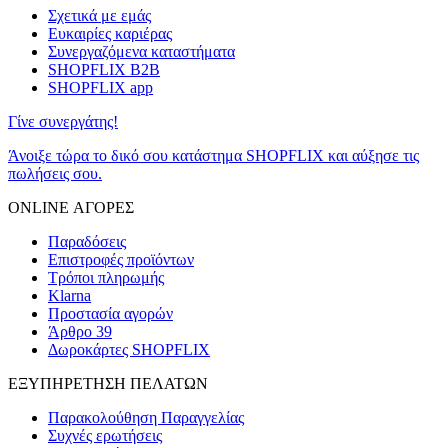
Σχετικά με εμάς
Ευκαιρίες καριέρας
Συνεργαζόμενα καταστήματα
SHOPFLIX B2B
SHOPFLIX app
Γίνε συνεργάτης!
Άνοιξε τώρα το δικό σου κατάστημα SHOPFLIX και αύξησε τις
πωλήσεις σου.
ONLINE ΑΓΟΡΕΣ
Παραδόσεις
Επιστροφές προϊόντων
Τρόποι πληρωμής
Klarna
Προστασία αγορών
Άρθρο 39
Δωροκάρτες SHOPFLIX
ΕΞΥΠΗΡΕΤΗΣΗ ΠΕΛΑΤΩΝ
Παρακολούθηση Παραγγελίας
Συχνές ερωτήσεις