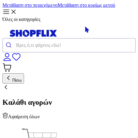
Μετάβαση στο περιεχόμενο
Μετάβαση στο κυρίως μενού
Όλες οι κατηγορίες
Πίσω
Καλάθι αγορών
Αφαίρεση όλων