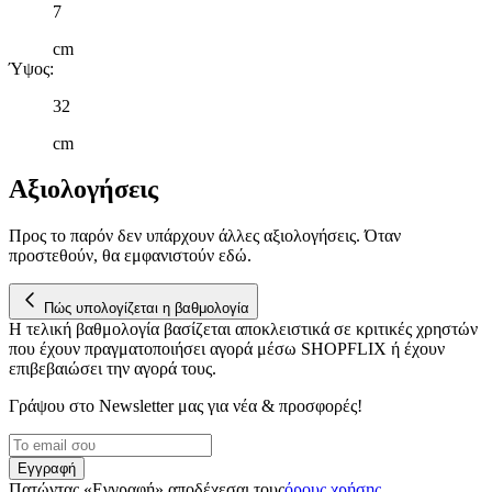
τοποθεσίας μας στους συνεργάτες μέσων κοινωνικής
7
δικτύωσης, διαφημίσεων και ανάλυσης.
cm
Ύψος
:
32
cm
Αξιολογήσεις
Προς το παρόν δεν υπάρχουν άλλες αξιολογήσεις. Όταν
προστεθούν, θα εμφανιστούν εδώ.
Πώς υπολογίζεται η βαθμολογία
Η τελική βαθμολογία βασίζεται αποκλειστικά σε κριτικές χρηστών
που έχουν πραγματοποιήσει αγορά μέσω SHOPFLIX ή έχουν
επιβεβαιώσει την αγορά τους.
Γράψου στο Νewsletter μας για νέα & προσφορές!
Εγγραφή
Πατώντας «Εγγραφή» αποδέχεσαι τους
όρους χρήσης