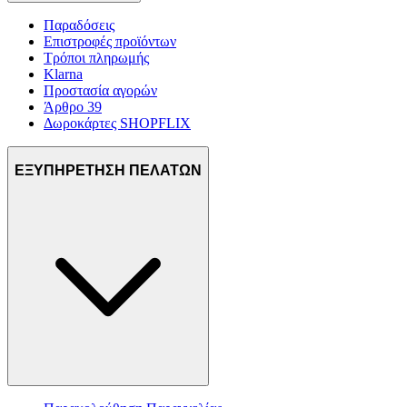
Παραδόσεις
Επιστροφές προϊόντων
Τρόποι πληρωμής
Klarna
Προστασία αγορών
Άρθρο 39
Δωροκάρτες SHOPFLIX
ΕΞΥΠΗΡΕΤΗΣΗ ΠΕΛΑΤΩΝ