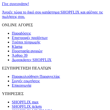
Γίνε συνεργάτης!
Άνοιξε τώρα το δικό σου κατάστημα SHOPFLIX και αύξησε τις
πωλήσεις σου.
ONLINE ΑΓΟΡΕΣ
Παραδόσεις
Επιστροφές προϊόντων
Τρόποι πληρωμής
Klarna
Προστασία αγορών
Άρθρο 39
Δωροκάρτες SHOPFLIX
ΕΞΥΠΗΡΕΤΗΣΗ ΠΕΛΑΤΩΝ
Παρακολούθηση Παραγγελίας
Συχνές ερωτήσεις
Επικοινωνία
ΥΠΗΡΕΣΙΕΣ
SHOPFLIX max
SHOPFLIX tickets