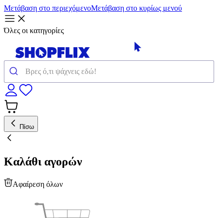
Μετάβαση στο περιεχόμενο
Μετάβαση στο κυρίως μενού
Όλες οι κατηγορίες
Πίσω
Καλάθι αγορών
Αφαίρεση όλων