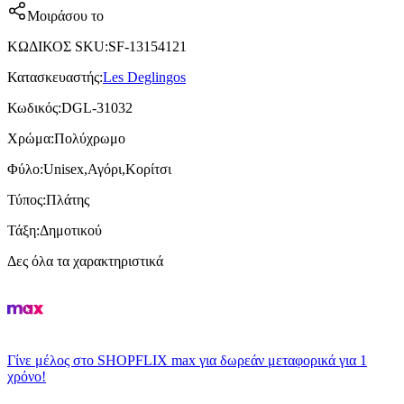
Μοιράσου το
ΚΩΔΙΚΟΣ SKU
:
SF-13154121
Κατασκευαστής
:
Les Deglingos
Κωδικός
:
DGL-31032
Χρώμα
:
Πολύχρωμο
Φύλο
:
Unisex,Αγόρι,Κορίτσι
Τύπος
:
Πλάτης
Τάξη
:
Δημοτικού
Δες όλα τα χαρακτηριστικά
Γίνε μέλος στο SHOPFLIX max για δωρεάν μεταφορικά για 1
χρόνο!