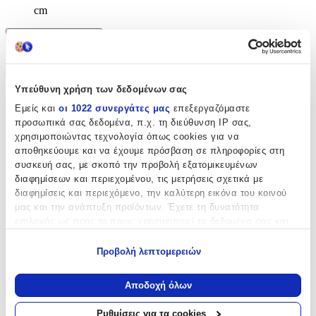
cm
Χαρακτηριστικά
+
Υπεύθυνη χρήση των δεδομένων σας
Χαρακτηριστικά
Εμείς και
οι 1022 συνεργάτες μας
επεξεργαζόμαστε
προσωπικά σας δεδομένα, π.χ. τη διεύθυνση IP σας,
Κατασκευαστής
:
χρησιμοποιώντας τεχνολογία όπως cookies για να
αποθηκεύουμε και να έχουμε πρόσβαση σε πληροφορίες στη
Les Deglingos
συσκευή σας, με σκοπό την προβολή εξατομικευμένων
διαφημίσεων και περιεχομένου, τις μετρήσεις σχετικά με
Βασικά Χαρακτηριστικά
διαφημίσεις και περιεχόμενο, την καλύτερη εικόνα του κοινού
μας και την ανάπτυξη προϊόντων. Έχετε τη δυνατότητα
Χρώμα
:
επιλογής ως προς το ποιος χρησιμοποιεί τα δεδομένα σας και
Πολύχρωμο
για ποιους σκοπούς.
Προβολή λεπτομερειών
Φύλο
:
Εάν μας επιτρέπετε, θα θέλαμε επίσης:
Να συλλέξουμε πληροφορίες σχετικά με τη γεωγραφική
Unisex
Αποδοχή όλων
σας τοποθεσία, οι οποίες μπορεί να είναι ακριβείς σε
Αγόρι
απόσταση μερικών μέτρων
Ρυθμίσεις για τα cookies