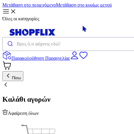
Μετάβαση στο περιεχόμενο
Μετάβαση στο κυρίως μενού
Όλες οι κατηγορίες
Παρακολούθηση Παραγγελίας
Πίσω
Καλάθι αγορών
Αφαίρεση όλων