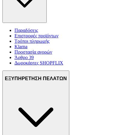
μας και την ανάπτυξη προϊόντων. Επίσης, κοινοποιούμε
πληροφορίες σχετικά με την από μέρους σας χρήση της
τοποθεσίας μας στους συνεργάτες μέσων κοινωνικής
δικτύωσης, διαφημίσεων και ανάλυσης.
Παραδόσεις
Επιστροφές προϊόντων
Τρόποι πληρωμής
Klarna
Προστασία αγορών
Άρθρο 39
Δωροκάρτες SHOPFLIX
ΕΞΥΠΗΡΕΤΗΣΗ ΠΕΛΑΤΩΝ