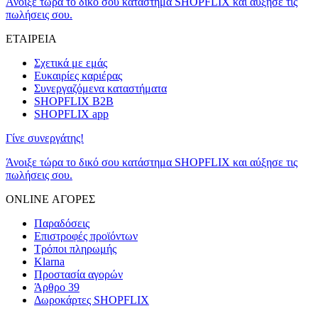
Άνοιξε τώρα το δικό σου κατάστημα SHOPFLIX και αύξησε τις
πωλήσεις σου.
ΕΤΑΙΡΕΙΑ
Σχετικά με εμάς
Ευκαιρίες καριέρας
Συνεργαζόμενα καταστήματα
SHOPFLIX B2B
SHOPFLIX app
Γίνε συνεργάτης!
Άνοιξε τώρα το δικό σου κατάστημα SHOPFLIX και αύξησε τις
πωλήσεις σου.
ONLINE ΑΓΟΡΕΣ
Παραδόσεις
Επιστροφές προϊόντων
Τρόποι πληρωμής
Klarna
Προστασία αγορών
Άρθρο 39
Δωροκάρτες SHOPFLIX