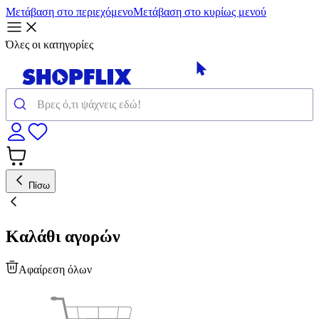
Μετάβαση στο περιεχόμενο
Μετάβαση στο κυρίως μενού
Όλες οι κατηγορίες
Πίσω
Καλάθι αγορών
Αφαίρεση όλων