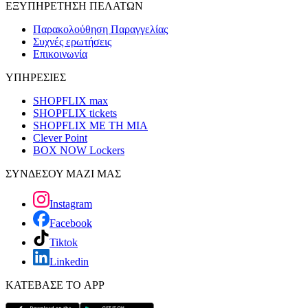
ΕΞΥΠΗΡΕΤΗΣΗ ΠΕΛΑΤΩΝ
Παρακολούθηση Παραγγελίας
Συχνές ερωτήσεις
Επικοινωνία
ΥΠΗΡΕΣΙΕΣ
SHOPFLIX max
SHOPFLIX tickets
SHOPFLIX ΜΕ ΤΗ ΜΙΑ
Clever Point
BOX NOW Lockers
ΣΥΝΔΕΣΟΥ ΜΑΖΙ ΜΑΣ
Instagram
Facebook
Tiktok
Linkedin
ΚΑΤΕΒΑΣΕ ΤΟ APP