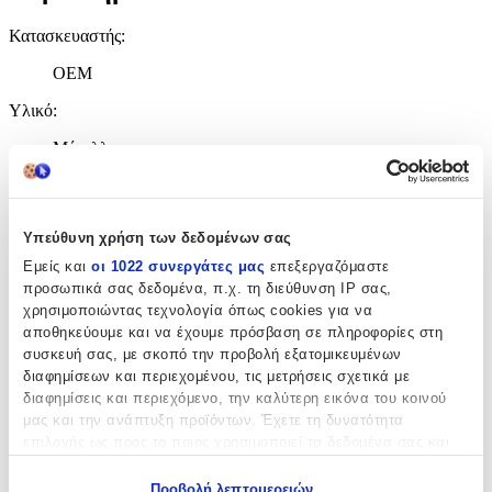
Κατασκευαστής
:
OEM
Υλικό
:
Μέταλλο
Χρώμα
:
Μαύρο
Υπεύθυνη χρήση των δεδομένων σας
Αξιολογήσεις
Εμείς και
οι 1022 συνεργάτες μας
επεξεργαζόμαστε
προσωπικά σας δεδομένα, π.χ. τη διεύθυνση IP σας,
χρησιμοποιώντας τεχνολογία όπως cookies για να
Προς το παρόν δεν υπάρχουν άλλες αξιολογήσεις. Όταν
αποθηκεύουμε και να έχουμε πρόσβαση σε πληροφορίες στη
προστεθούν, θα εμφανιστούν εδώ.
συσκευή σας, με σκοπό την προβολή εξατομικευμένων
διαφημίσεων και περιεχομένου, τις μετρήσεις σχετικά με
Πώς υπολογίζεται η βαθμολογία
διαφημίσεις και περιεχόμενο, την καλύτερη εικόνα του κοινού
Η τελική βαθμολογία βασίζεται αποκλειστικά σε κριτικές χρηστών
μας και την ανάπτυξη προϊόντων. Έχετε τη δυνατότητα
που έχουν πραγματοποιήσει αγορά μέσω SHOPFLIX ή έχουν
επιλογής ως προς το ποιος χρησιμοποιεί τα δεδομένα σας και
επιβεβαιώσει την αγορά τους.
για ποιους σκοπούς.
Γράψου στο Νewsletter μας για νέα & προσφορές!
Προβολή λεπτομερειών