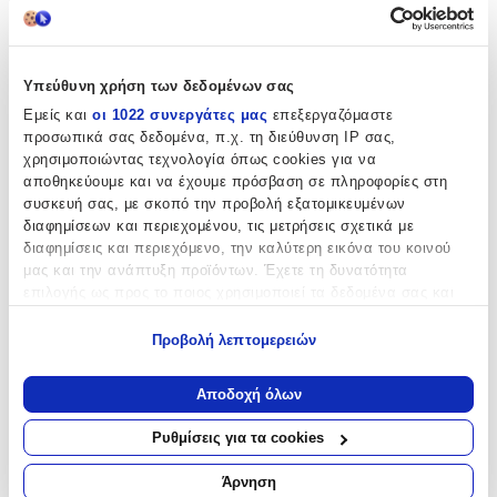
+
Χαρακτηριστικά
Υπεύθυνη χρήση των δεδομένων σας
Κατασκευαστής
:
Εμείς και
οι 1022 συνεργάτες μας
επεξεργαζόμαστε
JK Home Decoration
προσωπικά σας δεδομένα, π.χ. τη διεύθυνση IP σας,
χρησιμοποιώντας τεχνολογία όπως cookies για να
Τύπος
:
αποθηκεύουμε και να έχουμε πρόσβαση σε πληροφορίες στη
συσκευή σας, με σκοπό την προβολή εξατομικευμένων
Τσιγάρου
διαφημίσεων και περιεχομένου, τις μετρήσεις σχετικά με
Υλικό
:
διαφημίσεις και περιεχόμενο, την καλύτερη εικόνα του κοινού
μας και την ανάπτυξη προϊόντων. Έχετε τη δυνατότητα
Γυαλί
επιλογής ως προς το ποιος χρησιμοποιεί τα δεδομένα σας και
για ποιους σκοπούς.
Χρώμα
:
Προβολή λεπτομερειών
Εάν μας επιτρέπετε, θα θέλαμε επίσης:
Διάφανο
Να συλλέξουμε πληροφορίες σχετικά με τη γεωγραφική
Αποδοχή όλων
Τεμάχια
:
σας τοποθεσία, οι οποίες μπορεί να είναι ακριβείς σε
απόσταση μερικών μέτρων
1
Ρυθμίσεις για τα cookies
Να αναγνωρίσουμε τη συσκευή σας σαρώνοντας ενεργά
για συγκεκριμένα χαρακτηριστικά (δακτυλικό αποτύπωμα)
Αξιολογήσεις
Άρνηση