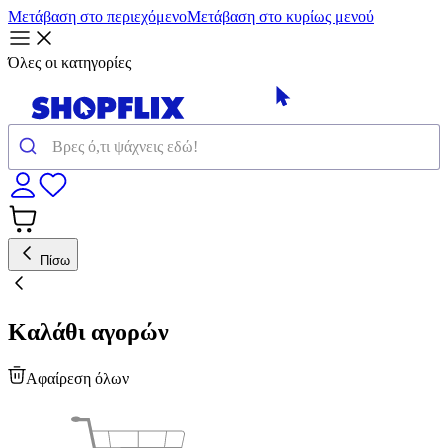
Μετάβαση στο περιεχόμενο
Μετάβαση στο κυρίως μενού
Όλες οι κατηγορίες
Πίσω
Καλάθι αγορών
Αφαίρεση όλων