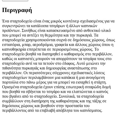
Περιγραφή
Ένα σταχτοδοχείο είναι ένας μικρός κοντέινερ σχεδιασμένος για να
συγκεντρώνει τα κατάλοιπα τσιγάρων ή άλλων καπνικών
προϊόντων. Συνήθως είναι κατασκευασμένο από ανθεκτικό υλικό
που μπορεί να αντέξει τη θερμότητα και την πυρκαγιά. Τα
σταχτοδοχεία χρησιμοποιούνται συχνά σε δημόσιους χώρους, όπως
εστιατόρια, μπαρ, αεροδρόμια, γραφεία και άλλους χώρους όπου η
καπνοθηκηρία επιτρέπεται σε περιορισμένους χώρους. Το
σταχτοδοχείο βοηθά να διατηρηθεί ο καθαρισμός στο περιβάλλον,
καθώς οι καπνιστές μπορούν να απορρίπτουν τα τσιγάρα τους στο
σταχτοδοχείο αντί να τα πετούν στο έδαφος. Αυτό μειώνει την
πιθανότητα πυρκαγιάς και δημιουργίας αναστάτωσης στο
περιβάλλον. Οι περισσότερες σύγχρονες σχεδιαστικές λύσεις
σταχτοδοχείων περιλαμβάνουν μια καπάκια ή μια ανοιγόμενη
πορτούλα στο πάνω μέρος για να μπορεί να εισαχθεί η στάχτη.
Ορισμένα σταχτοδοχεία έχουν επίσης εσωτερική σιταρώδη δομή
που βοηθά να σβήνεται το τσιγάρο και να ελαττώνεται ο καπνός
που βγαίνει από το σταχτοδοχείο. Συνολικά, τα σταχτοδοχεία
συμβάλλουν στη διατήρηση της καθαριότητας και της τάξης σε
δημόσιους χώρους και βοηθούν στην προστασία του
περιβάλλοντος από τα επιβλαβή απόβλητα του καπνίσματος.