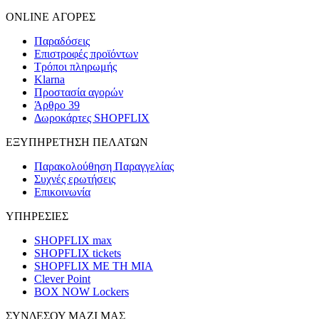
ONLINE ΑΓΟΡΕΣ
Παραδόσεις
Επιστροφές προϊόντων
Τρόποι πληρωμής
Klarna
Προστασία αγορών
Άρθρο 39
Δωροκάρτες SHOPFLIX
ΕΞΥΠΗΡΕΤΗΣΗ ΠΕΛΑΤΩΝ
Παρακολούθηση Παραγγελίας
Συχνές ερωτήσεις
Επικοινωνία
ΥΠΗΡΕΣΙΕΣ
SHOPFLIX max
SHOPFLIX tickets
SHOPFLIX ΜΕ ΤΗ ΜΙΑ
Clever Point
BOX NOW Lockers
ΣΥΝΔΕΣΟΥ ΜΑΖΙ ΜΑΣ