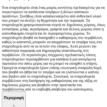
Ένα σταχτοδοχείο είναι ένας μικρός κοντέινερ σχεδιασμένος για να
συγκεντρώνει τα κατάλοιπα τσιγάρων ή άλλων καπνικών
προϊόντων. Συνήθως είναι κατασκευασμένο από ανθεκτικό υλικό
που μπορεί να αντέξει τη θερμότητα και την πυρκαγιά. Τα
σταχτοδοχεία χρησιμοποιούνται συχνά σε δημόσιους χώρους, όπως
εστιατόρια, μπαρ, αεροδρόμια, γραφεία και άλλους χώρους όπου η
καπνοθηκηρία επιτρέπεται σε περιορισμένους χώρους. Το
σταχτοδοχείο βοηθά να διατηρηθεί ο καθαρισμός στο περιβάλλον,
καθώς οι καπνιστές μπορούν να απορρίπτουν τα τσιγάρα τους στο
σταχτοδοχείο αντί να τα πετούν στο έδαφος. Αυτό μειώνει την
πιθανότητα πυρκαγιάς και δημιουργίας αναστάτωσης στο
περιβάλλον. Οι περισσότερες σύγχρονες σχεδιαστικές λύσεις
σταχτοδοχείων περιλαμβάνουν μια καπάκια ή μια ανοιγόμενη
πορτούλα στο πάνω μέρος για να μπορεί να εισαχθεί η στάχτη.
Ορισμένα σταχτοδοχεία έχουν επίσης εσωτερική σιταρώδη δομή
που βοηθά να σβήνεται το τσιγάρο και να ελαττώνεται ο καπνός
που βγαίνει από το σταχτοδοχείο. Συνολικά, τα σταχτοδοχεία
συμβάλλουν στη διατήρηση της καθαριότητας και της τάξης σε
δημόσιους χώρους και βοηθούν στην προστασία του
περιβάλλοντος από τα επιβλαβή απόβλητα του καπνίσματος.
Περιγραφή
+