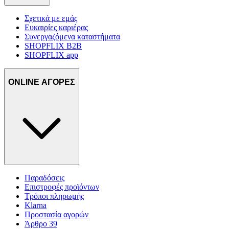
Σχετικά με εμάς
Ευκαιρίες καριέρας
Συνεργαζόμενα καταστήματα
SHOPFLIX B2B
SHOPFLIX app
ONLINE ΑΓΟΡΕΣ
Παραδόσεις
Επιστροφές προϊόντων
Τρόποι πληρωμής
Klarna
Προστασία αγορών
Άρθρο 39