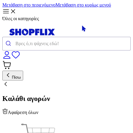
Μετάβαση στο περιεχόμενο
Μετάβαση στο κυρίως μενού
Όλες οι κατηγορίες
Πίσω
Καλάθι αγορών
Αφαίρεση όλων