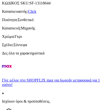
ΚΩΔΙΚΟΣ SKU
:
SF-13118644
Κατασκευαστής
:
Click
Ποιότητα
:
Συνθετικό
Κατασκευή
:
Μηχανής
Χρώμα
:
Γκρι
Σχέδιο
:
Σύννεφα
Δες όλα τα χαρακτηριστικά
Γίνε μέλος στο SHOPFLIX max για δωρεάν μεταφορικά για 1
χρόνο!
Ισχύουν όροι & προϋποθέσεις.