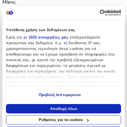
Μήκος
:
180
cm
Υπεύθυνη χρήση των δεδομένων σας
Χαρακτηριστικά
Εμείς και
οι 1022 συνεργάτες μας
επεξεργαζόμαστε
προσωπικά σας δεδομένα, π.χ. τη διεύθυνση IP σας,
+
χρησιμοποιώντας τεχνολογία όπως cookies για να
αποθηκεύουμε και να έχουμε πρόσβαση σε πληροφορίες στη
Χαρακτηριστικά
συσκευή σας, με σκοπό την προβολή εξατομικευμένων
διαφημίσεων και περιεχομένου, τις μετρήσεις σχετικά με
Κατασκευαστής
:
διαφημίσεις και περιεχόμενο, την καλύτερη εικόνα του κοινού
μας και την ανάπτυξη προϊόντων. Έχετε τη δυνατότητα
Click
επιλογής ως προς το ποιος χρησιμοποιεί τα δεδομένα σας και
για ποιους σκοπούς.
Βασικά Χαρακτηριστικά
Προβολή λεπτομερειών
Εάν μας επιτρέπετε, θα θέλαμε επίσης:
Ποιότητα
:
Να συλλέξουμε πληροφορίες σχετικά με τη γεωγραφική
Αποδοχή όλων
Συνθετικό
σας τοποθεσία, οι οποίες μπορεί να είναι ακριβείς σε
απόσταση μερικών μέτρων
Ρυθμίσεις για τα cookies
Κατασκευή
:
Να αναγνωρίσουμε τη συσκευή σας σαρώνοντας ενεργά