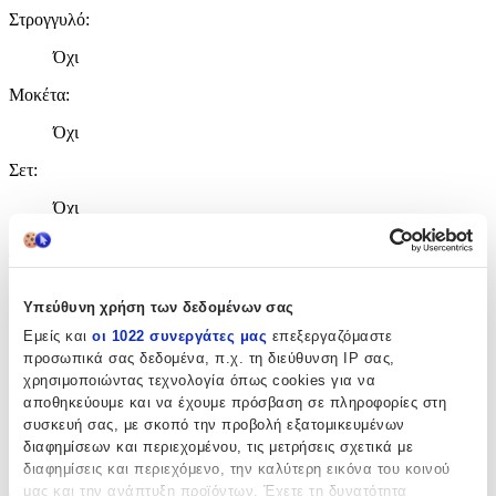
Στρογγυλό
:
Όχι
Μοκέτα
:
Όχι
Σετ
:
Όχι
Διαστάσεις
Πλάτος
:
Υπεύθυνη χρήση των δεδομένων σας
80
Εμείς και
οι 1022 συνεργάτες μας
επεξεργαζόμαστε
προσωπικά σας δεδομένα, π.χ. τη διεύθυνση IP σας,
cm
χρησιμοποιώντας τεχνολογία όπως cookies για να
Μήκος
:
αποθηκεύουμε και να έχουμε πρόσβαση σε πληροφορίες στη
συσκευή σας, με σκοπό την προβολή εξατομικευμένων
150
διαφημίσεων και περιεχομένου, τις μετρήσεις σχετικά με
cm
διαφημίσεις και περιεχόμενο, την καλύτερη εικόνα του κοινού
μας και την ανάπτυξη προϊόντων. Έχετε τη δυνατότητα