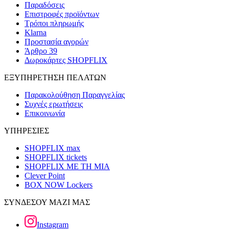
Παραδόσεις
Επιστροφές προϊόντων
Τρόποι πληρωμής
Klarna
Προστασία αγορών
Άρθρο 39
Δωροκάρτες SHOPFLIX
ΕΞΥΠΗΡΕΤΗΣΗ ΠΕΛΑΤΩΝ
Παρακολούθηση Παραγγελίας
Συχνές ερωτήσεις
Επικοινωνία
ΥΠΗΡΕΣΙΕΣ
SHOPFLIX max
SHOPFLIX tickets
SHOPFLIX ΜΕ ΤΗ ΜΙΑ
Clever Point
BOX NOW Lockers
ΣΥΝΔΕΣΟΥ ΜΑΖΙ ΜΑΣ
Instagram