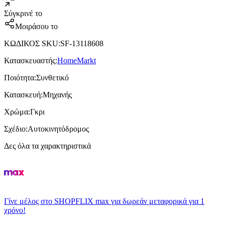
Σύγκρινέ το
Μοιράσου το
ΚΩΔΙΚΟΣ SKU
:
SF-13118608
Κατασκευαστής
:
HomeMarkt
Ποιότητα
:
Συνθετικό
Κατασκευή
:
Μηχανής
Χρώμα
:
Γκρι
Σχέδιο
:
Αυτοκινητόδρομος
Δες όλα τα χαρακτηριστικά
Γίνε μέλος στο SHOPFLIX max για δωρεάν μεταφορικά για 1
χρόνο!