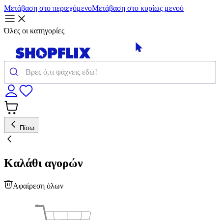
Μετάβαση στο περιεχόμενο
Μετάβαση στο κυρίως μενού
Όλες οι κατηγορίες
Πίσω
Καλάθι αγορών
Αφαίρεση όλων