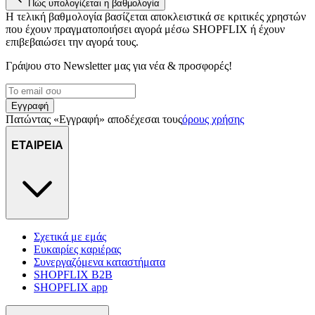
Πώς υπολογίζεται η βαθμολογία
Η τελική βαθμολογία βασίζεται αποκλειστικά σε κριτικές χρηστών
που έχουν πραγματοποιήσει αγορά μέσω SHOPFLIX ή έχουν
επιβεβαιώσει την αγορά τους.
Γράψου στο Νewsletter μας για νέα & προσφορές!
Εγγραφή
Πατώντας «Εγγραφή» αποδέχεσαι τους
όρους χρήσης
ΕΤΑΙΡΕΙΑ
Σχετικά με εμάς
Ευκαιρίες καριέρας
Συνεργαζόμενα καταστήματα
SHOPFLIX B2B
SHOPFLIX app