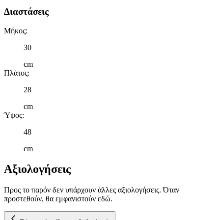
στη συσκευή σας, με σκοπό την προβολή εξατομικευμένων
Διαστάσεις
διαφημίσεων και περιεχομένου, τις μετρήσεις σχετικά με
διαφημίσεις και περιεχόμενο, την καλύτερη εικόνα του κοινού
Μήκος
:
μας και την ανάπτυξη προϊόντων. Επίσης, κοινοποιούμε
πληροφορίες σχετικά με την από μέρους σας χρήση της
30
τοποθεσίας μας στους συνεργάτες μέσων κοινωνικής
δικτύωσης, διαφημίσεων και ανάλυσης.
cm
Πλάτος
:
28
cm
Ύψος
:
48
cm
Αξιολογήσεις
Προς το παρόν δεν υπάρχουν άλλες αξιολογήσεις. Όταν
προστεθούν, θα εμφανιστούν εδώ.