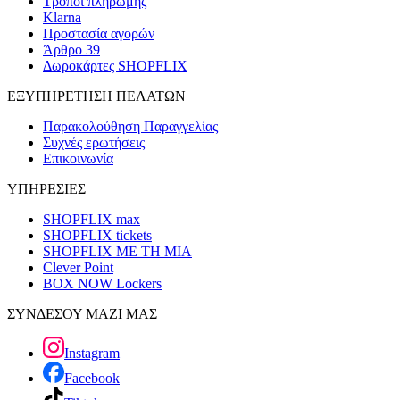
Τρόποι πληρωμής
Klarna
Προστασία αγορών
Άρθρο 39
Δωροκάρτες SHOPFLIX
ΕΞΥΠΗΡΕΤΗΣΗ ΠΕΛΑΤΩΝ
Παρακολούθηση Παραγγελίας
Συχνές ερωτήσεις
Επικοινωνία
ΥΠΗΡΕΣΙΕΣ
SHOPFLIX max
SHOPFLIX tickets
SHOPFLIX ΜΕ ΤΗ ΜΙΑ
Clever Point
BOX NOW Lockers
ΣΥΝΔΕΣΟΥ ΜΑΖΙ ΜΑΣ
Instagram
Facebook