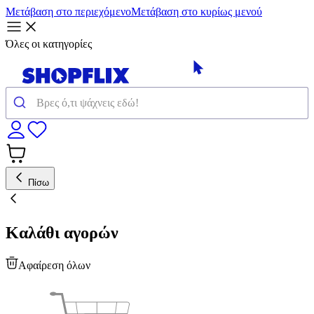
Μετάβαση στο περιεχόμενο
Μετάβαση στο κυρίως μενού
Όλες οι κατηγορίες
Πίσω
Καλάθι αγορών
Αφαίρεση όλων