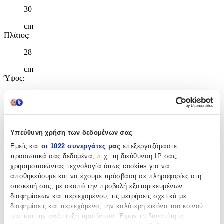
30
cm
Πλάτος
:
28
cm
Ύψος
:
48
cm
Υπεύθυνη χρήση των δεδομένων σας
Χαρακτηριστικά
Εμείς και
οι 1022 συνεργάτες μας
επεξεργαζόμαστε
+
προσωπικά σας δεδομένα, π.χ. τη διεύθυνση IP σας,
χρησιμοποιώντας τεχνολογία όπως cookies για να
Χαρακτηριστικά
αποθηκεύουμε και να έχουμε πρόσβαση σε πληροφορίες στη
συσκευή σας, με σκοπό την προβολή εξατομικευμένων
διαφημίσεων και περιεχομένου, τις μετρήσεις σχετικά με
Κατασκευαστής
:
διαφημίσεις και περιεχόμενο, την καλύτερη εικόνα του κοινού
Back Me Up
μας και την ανάπτυξη προϊόντων. Έχετε τη δυνατότητα