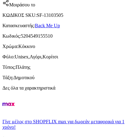
Μοιράσου το
ΚΩΔΙΚΟΣ SKU
:
SF-13103505
Κατασκευαστής
:
Back Me Up
Κωδικός
:
5204549155510
Χρώμα
:
Κόκκινο
Φύλο
:
Unisex,Αγόρι,Κορίτσι
Τύπος
:
Πλάτης
Τάξη
:
Δημοτικού
Δες όλα τα χαρακτηριστικά
Γίνε μέλος στο SHOPFLIX max για δωρεάν μεταφορικά για 1
χρόνο!