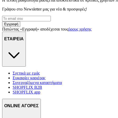
Η τελική βαθμολογία βασίζεται αποκλειστικά σε κριτικές χρηστών
Γράψου στο Νewsletter μας για νέα & προσφορές!
Εγγραφή
Πατώντας «Εγγραφή» αποδέχεσαι τους
όρους χρήσης
ΕΤΑΙΡΕΙΑ
Σχετικά με εμάς
Ευκαιρίες καριέρας
Συνεργαζόμενα καταστήματα
SHOPFLIX B2B
SHOPFLIX app
ONLINE ΑΓΟΡΕΣ