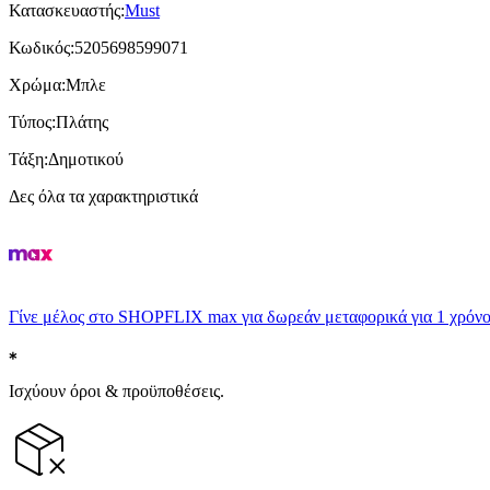
Κατασκευαστής
:
Must
Κωδικός
:
5205698599071
Χρώμα
:
Μπλε
Τύπος
:
Πλάτης
Τάξη
:
Δημοτικού
Δες όλα τα χαρακτηριστικά
Γίνε μέλος στο SHOPFLIX max για δωρεάν μεταφορικά για 1 χρόνο
Ισχύουν όροι & προϋποθέσεις.