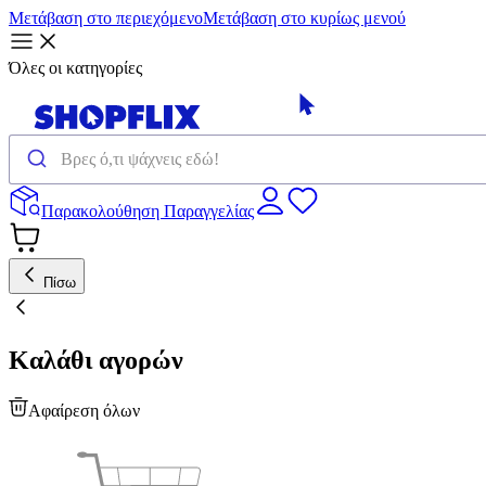
Μετάβαση στο περιεχόμενο
Μετάβαση στο κυρίως μενού
Όλες οι κατηγορίες
Παρακολούθηση Παραγγελίας
Πίσω
Καλάθι αγορών
Αφαίρεση όλων