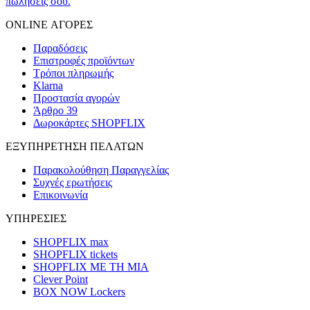
πωλήσεις σου.
ONLINE ΑΓΟΡΕΣ
Παραδόσεις
Επιστροφές προϊόντων
Τρόποι πληρωμής
Klarna
Προστασία αγορών
Άρθρο 39
Δωροκάρτες SHOPFLIX
ΕΞΥΠΗΡΕΤΗΣΗ ΠΕΛΑΤΩΝ
Παρακολούθηση Παραγγελίας
Συχνές ερωτήσεις
Επικοινωνία
ΥΠΗΡΕΣΙΕΣ
SHOPFLIX max
SHOPFLIX tickets
SHOPFLIX ΜΕ ΤΗ ΜΙΑ
Clever Point
BOX NOW Lockers