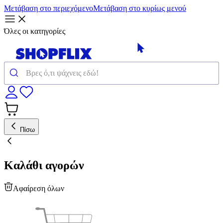
Μετάβαση στο περιεχόμενο
Μετάβαση στο κυρίως μενού
Όλες οι κατηγορίες
Πίσω
Καλάθι αγορών
Αφαίρεση όλων