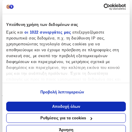
Πλάτης
Τάξη
:
Δημοτικού
Υπεύθυνη χρήση των δεδομένων σας
Εμείς και
οι 1022 συνεργάτες μας
επεξεργαζόμαστε
Διαστάσεις
προσωπικά σας δεδομένα, π.χ. τη διεύθυνση IP σας,
χρησιμοποιώντας τεχνολογία όπως cookies για να
Μήκος
:
αποθηκεύουμε και να έχουμε πρόσβαση σε πληροφορίες στη
32
συσκευή σας, με σκοπό την προβολή εξατομικευμένων
διαφημίσεων και περιεχομένου, τις μετρήσεις σχετικά με
cm
διαφημίσεις και περιεχόμενο, την καλύτερη εικόνα του κοινού
Πλάτος
:
μας και την ανάπτυξη προϊόντων. Έχετε τη δυνατότητα
επιλογής ως προς το ποιος χρησιμοποιεί τα δεδομένα σας και
18
για ποιους σκοπούς.
cm
Προβολή λεπτομερειών
Ύψος
:
Εάν μας επιτρέπετε, θα θέλαμε επίσης:
Να συλλέξουμε πληροφορίες σχετικά με τη γεωγραφική
Αποδοχή όλων
43
σας τοποθεσία, οι οποίες μπορεί να είναι ακριβείς σε
απόσταση μερικών μέτρων
cm
Ρυθμίσεις για τα cookies
Να αναγνωρίσουμε τη συσκευή σας σαρώνοντας ενεργά
για συγκεκριμένα χαρακτηριστικά (δακτυλικό αποτύπωμα)
Άρνηση