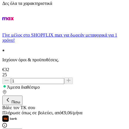
Δες όλα τα χαρακτηριστικά
Γίνε μέλος στο SHOPFLIX max για δωρεάν μεταφορικά για 1
χρόνο!
Ισχύουν όροι & προϋποθέσεις.
€
32
25
Άμεσα διαθέσιμο
Πίσω
Βάλε τον ΤΚ σου
Πλήρωσε όπως σε βολεύει
,
από
€
9,06
/
μήνα