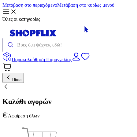
Μετάβαση στο περιεχόμενο
Μετάβαση στο κυρίως μενού
Όλες οι κατηγορίες
Παρακολούθηση Παραγγελίας
Πίσω
Καλάθι αγορών
Αφαίρεση όλων