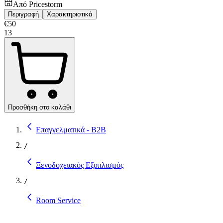
Από
Pricestorm
Περιγραφή
Χαρακτηριστικά
€
50
13
Προσθήκη στο καλάθι
Επαγγελματικά - B2B
/
Ξενοδοχειακός Εξοπλισμός
/
Room Service