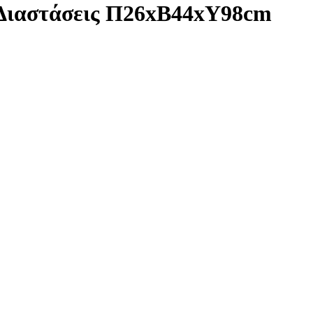
 Διαστάσεις Π26xΒ44xΥ98cm