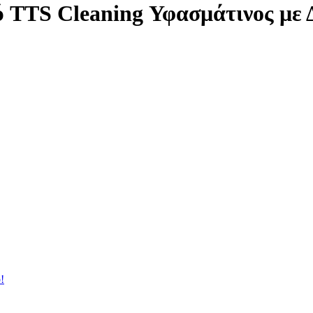
ύ TTS Cleaning Υφασμάτινος με
!