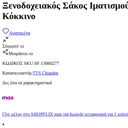
Ξενοδοχειακός Σάκος Ιματισμο
Κόκκινο
Αγαπημένα
Σύγκρινέ το
Μοιράσου το
ΚΩΔΙΚΟΣ SKU
:
SF-13060277
Κατασκευαστής
:
TTS Cleaning
Δες όλα τα χαρακτηριστικά
Γίνε μέλος στο SHOPFLIX max για δωρεάν μεταφορικά για 1 χρόνο