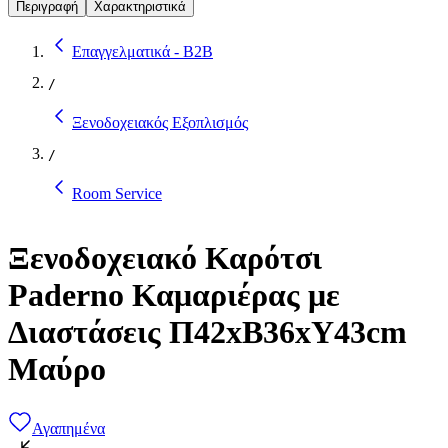
Περιγραφή
Χαρακτηριστικά
Επαγγελματικά - B2B
/
Ξενοδοχειακός Εξοπλισμός
/
Room Service
Ξενοδοχειακό Καρότσι
Paderno Καμαριέρας με
Διαστάσεις Π42xΒ36xΥ43cm
Μαύρο
Αγαπημένα