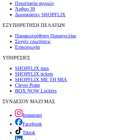
Προστασία αγορών
Άρθρο 39
Δωροκάρτες SHOPFLIX
ΕΞΥΠΗΡΕΤΗΣΗ ΠΕΛΑΤΩΝ
Παρακολούθηση Παραγγελίας
Συχνές ερωτήσεις
Επικοινωνία
ΥΠΗΡΕΣΙΕΣ
SHOPFLIX max
SHOPFLIX tickets
SHOPFLIX ΜΕ ΤΗ ΜΙΑ
Clever Point
BOX NOW Lockers
ΣΥΝΔΕΣΟΥ ΜΑΖΙ ΜΑΣ
Instagram
Facebook
Tiktok