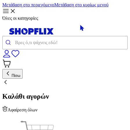
Μετάβαση στο περιεχόμενο
Μετάβαση στο κυρίως μενού
Όλες οι κατηγορίες
Πίσω
Καλάθι αγορών
Αφαίρεση όλων