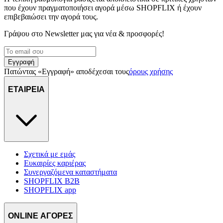
διαφημίσεων και περιεχομένου, τις μετρήσεις σχετικά με
που έχουν πραγματοποιήσει αγορά μέσω SHOPFLIX ή έχουν
διαφημίσεις και περιεχόμενο, την καλύτερη εικόνα του κοινού
επιβεβαιώσει την αγορά τους.
μας και την ανάπτυξη προϊόντων. Επίσης, κοινοποιούμε
Γράψου στο Νewsletter μας για νέα & προσφορές!
πληροφορίες σχετικά με την από μέρους σας χρήση της
τοποθεσίας μας στους συνεργάτες μέσων κοινωνικής
δικτύωσης, διαφημίσεων και ανάλυσης.
Εγγραφή
Πατώντας «Εγγραφή» αποδέχεσαι τους
όρους χρήσης
ΕΤΑΙΡΕΙΑ
Σχετικά με εμάς
Ευκαιρίες καριέρας
Συνεργαζόμενα καταστήματα
SHOPFLIX B2B
SHOPFLIX app
ONLINE ΑΓΟΡΕΣ