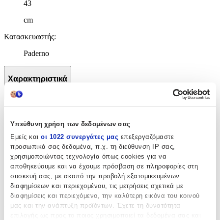
43
cm
Κατασκευαστής
:
Paderno
Χαρακτηριστικά
+
Χαρακτηριστικά
Υπεύθυνη χρήση των δεδομένων σας
Είδος
:
Εμείς και
οι 1022 συνεργάτες μας
επεξεργαζόμαστε
προσωπικά σας δεδομένα, π.χ. τη διεύθυνση IP σας,
Καρότσι Καμαριέρας
χρησιμοποιώντας τεχνολογία όπως cookies για να
αποθηκεύουμε και να έχουμε πρόσβαση σε πληροφορίες στη
Υλικό
:
συσκευή σας, με σκοπό την προβολή εξατομικευμένων
διαφημίσεων και περιεχομένου, τις μετρήσεις σχετικά με
Ύφασμα
διαφημίσεις και περιεχόμενο, την καλύτερη εικόνα του κοινού
Πλάτος
:
μας και την ανάπτυξη προϊόντων. Έχετε τη δυνατότητα
επιλογής ως προς το ποιος χρησιμοποιεί τα δεδομένα σας και