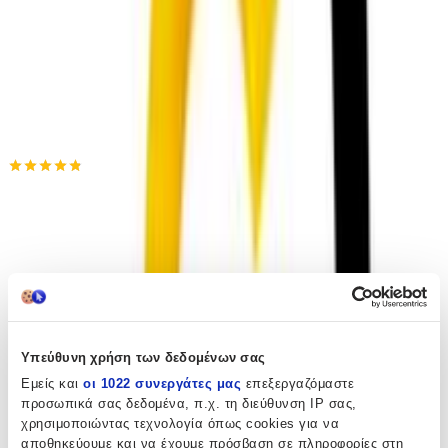
Προσθήκη στο καλάθι
careclub.gr
4.79
(
170
)
Άμεσα διαθέσιμο
Βάλε τον ΤΚ σου για να μάθεις εκτιμώμενο κόστος και
ημερομηνία παράδοσης
Πίσω
Υπεύθυνη χρήση των δεδομένων σας
€
22
Εμείς και
οι 1022 συνεργάτες μας
επεξεργαζόμαστε
56
προσωπικά σας δεδομένα, π.χ. τη διεύθυνση IP σας,
χρησιμοποιώντας τεχνολογία όπως cookies για να
αποθηκεύουμε και να έχουμε πρόσβαση σε πληροφορίες στη