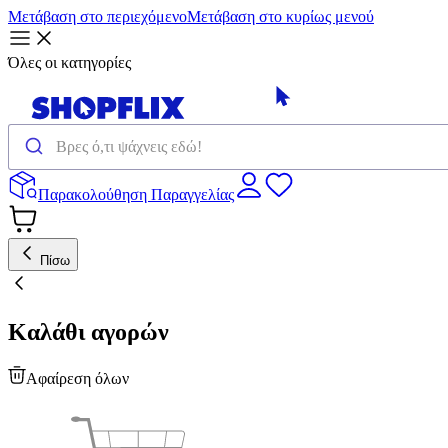
Μετάβαση στο περιεχόμενο
Μετάβαση στο κυρίως μενού
Όλες οι κατηγορίες
Παρακολούθηση Παραγγελίας
Πίσω
Καλάθι αγορών
Αφαίρεση όλων