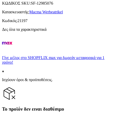
ΚΩΔΙΚΟΣ SKU
:
SF-12985076
Κατασκευαστής
:
Macma Werbeatrikel
Κωδικός
:
21197
Δες όλα τα χαρακτηριστικά
Γίνε μέλος στο SHOPFLIX max για δωρεάν μεταφορικά για 1
χρόνο!
Ισχύουν όροι & προϋποθέσεις.
Το προϊόν δεν ειναι διαθέσιμο