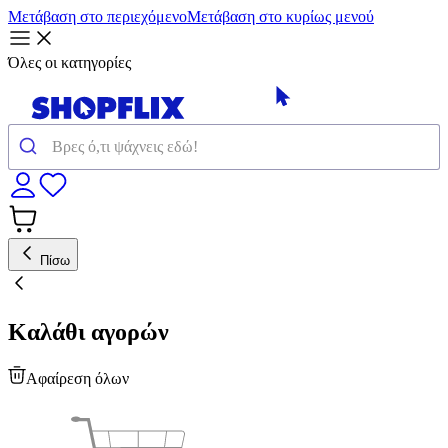
Μετάβαση στο περιεχόμενο
Μετάβαση στο κυρίως μενού
Όλες οι κατηγορίες
Πίσω
Καλάθι αγορών
Αφαίρεση όλων