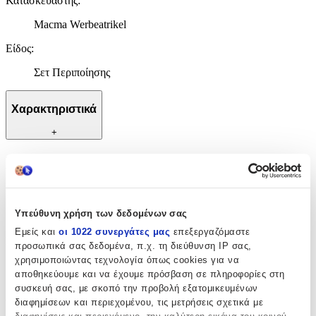
Κατασκευαστής
:
Macma Werbeatrikel
Είδος
:
Σετ Περιποίησης
Χαρακτηριστικά
+
Χαρακτηριστικά
Κατασκευαστής
:
Υπεύθυνη χρήση των δεδομένων σας
Macma Werbeatrikel
Εμείς και
οι 1022 συνεργάτες μας
επεξεργαζόμαστε
Είδος
:
προσωπικά σας δεδομένα, π.χ. τη διεύθυνση IP σας,
χρησιμοποιώντας τεχνολογία όπως cookies για να
Σετ Περιποίησης
αποθηκεύουμε και να έχουμε πρόσβαση σε πληροφορίες στη
συσκευή σας, με σκοπό την προβολή εξατομικευμένων
Αξιολογήσεις
διαφημίσεων και περιεχομένου, τις μετρήσεις σχετικά με