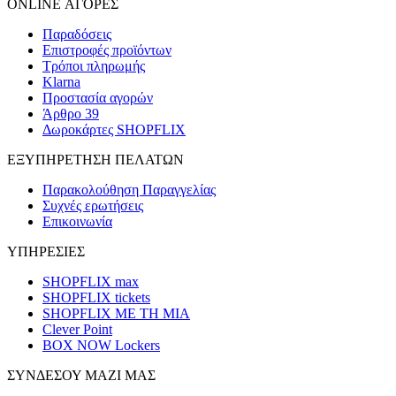
ONLINE ΑΓΟΡΕΣ
Παραδόσεις
Επιστροφές προϊόντων
Τρόποι πληρωμής
Klarna
Προστασία αγορών
Άρθρο 39
Δωροκάρτες SHOPFLIX
ΕΞΥΠΗΡΕΤΗΣΗ ΠΕΛΑΤΩΝ
Παρακολούθηση Παραγγελίας
Συχνές ερωτήσεις
Επικοινωνία
ΥΠΗΡΕΣΙΕΣ
SHOPFLIX max
SHOPFLIX tickets
SHOPFLIX ΜΕ ΤΗ ΜΙΑ
Clever Point
BOX NOW Lockers
ΣΥΝΔΕΣΟΥ ΜΑΖΙ ΜΑΣ