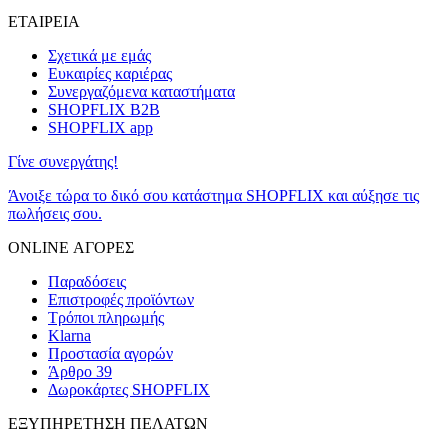
ΕΤΑΙΡΕΙΑ
Σχετικά με εμάς
Ευκαιρίες καριέρας
Συνεργαζόμενα καταστήματα
SHOPFLIX B2B
SHOPFLIX app
Γίνε συνεργάτης!
Άνοιξε τώρα το δικό σου κατάστημα SHOPFLIX και αύξησε τις
πωλήσεις σου.
ONLINE ΑΓΟΡΕΣ
Παραδόσεις
Επιστροφές προϊόντων
Τρόποι πληρωμής
Klarna
Προστασία αγορών
Άρθρο 39
Δωροκάρτες SHOPFLIX
ΕΞΥΠΗΡΕΤΗΣΗ ΠΕΛΑΤΩΝ