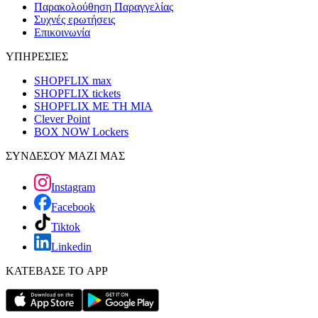
Παρακολούθηση Παραγγελίας
Συχνές ερωτήσεις
Επικοινωνία
ΥΠΗΡΕΣΙΕΣ
SHOPFLIX max
SHOPFLIX tickets
SHOPFLIX ΜΕ ΤΗ ΜΙΑ
Clever Point
BOX NOW Lockers
ΣΥΝΔΕΣΟΥ ΜΑΖΙ ΜΑΣ
Instagram
Facebook
Tiktok
Linkedin
ΚΑΤΕΒΑΣΕ ΤΟ APP