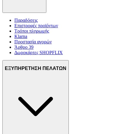
πληροφορίες σχετικά με την από μέρους σας χρήση της
τοποθεσίας μας στους συνεργάτες μέσων κοινωνικής
δικτύωσης, διαφημίσεων και ανάλυσης.
Παραδόσεις
Επιστροφές προϊόντων
Τρόποι πληρωμής
Klarna
Προστασία αγορών
Άρθρο 39
Δωροκάρτες SHOPFLIX
ΕΞΥΠΗΡΕΤΗΣΗ ΠΕΛΑΤΩΝ