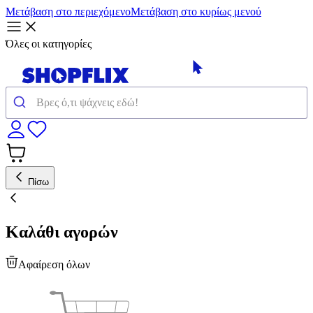
Μετάβαση στο περιεχόμενο
Μετάβαση στο κυρίως μενού
Όλες οι κατηγορίες
Πίσω
Καλάθι αγορών
Αφαίρεση όλων