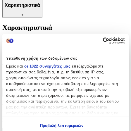
Χαρακτηριστικά
+
Χαρακτηριστικά
Κατασκευαστής
:
OEM
Υπεύθυνη χρήση των δεδομένων σας
Αξιολογήσεις
Εμείς και
οι 1022 συνεργάτες μας
επεξεργαζόμαστε
προσωπικά σας δεδομένα, π.χ. τη διεύθυνση IP σας,
Προς το παρόν δεν υπάρχουν άλλες αξιολογήσεις. Όταν
χρησιμοποιώντας τεχνολογία όπως cookies για να
προστεθούν, θα εμφανιστούν εδώ.
αποθηκεύουμε και να έχουμε πρόσβαση σε πληροφορίες στη
συσκευή σας, με σκοπό την προβολή εξατομικευμένων
Πώς υπολογίζεται η βαθμολογία
διαφημίσεων και περιεχομένου, τις μετρήσεις σχετικά με
Η τελική βαθμολογία βασίζεται αποκλειστικά σε κριτικές χρηστών
διαφημίσεις και περιεχόμενο, την καλύτερη εικόνα του κοινού
που έχουν πραγματοποιήσει αγορά μέσω SHOPFLIX ή έχουν
μας και την ανάπτυξη προϊόντων. Έχετε τη δυνατότητα
επιβεβαιώσει την αγορά τους.
επιλογής ως προς το ποιος χρησιμοποιεί τα δεδομένα σας και
για ποιους σκοπούς.
Γράψου στο Νewsletter μας για νέα & προσφορές!
Προβολή λεπτομερειών
Εάν μας επιτρέπετε, θα θέλαμε επίσης: