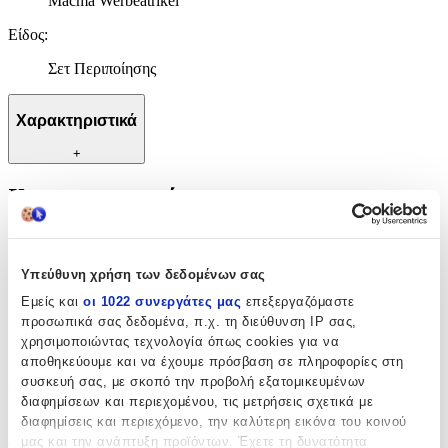
Macma Werbeatrikel
Είδος
:
Σετ Περιποίησης
Χαρακτηριστικά
+
Χαρακτηριστικά
Κατασκευαστής
:
Macma Werbeatrikel
Υπεύθυνη χρήση των δεδομένων σας
Εμείς και
οι 1022 συνεργάτες μας
επεξεργαζόμαστε
Είδος
:
προσωπικά σας δεδομένα, π.χ. τη διεύθυνση IP σας,
Σετ Περιποίησης
χρησιμοποιώντας τεχνολογία όπως cookies για να
αποθηκεύουμε και να έχουμε πρόσβαση σε πληροφορίες στη
Αξιολογήσεις
συσκευή σας, με σκοπό την προβολή εξατομικευμένων
διαφημίσεων και περιεχομένου, τις μετρήσεις σχετικά με
διαφημίσεις και περιεχόμενο, την καλύτερη εικόνα του κοινού
Προς το παρόν δεν υπάρχουν άλλες αξιολογήσεις. Όταν
μας και την ανάπτυξη προϊόντων. Έχετε τη δυνατότητα
προστεθούν, θα εμφανιστούν εδώ.