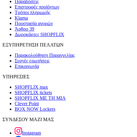
Παραδόσεις
Επιστροφές προϊόντων
Τρόποι πληρωμής
Klarna
Προστασία αγορών
Άρθρο 39
Δωροκάρτες SHOPFLIX
ΕΞΥΠΗΡΕΤΗΣΗ ΠΕΛΑΤΩΝ
Παρακολούθηση Παραγγελίας
Συχνές ερωτήσεις
Επικοινωνία
ΥΠΗΡΕΣΙΕΣ
SHOPFLIX max
SHOPFLIX tickets
SHOPFLIX ΜΕ ΤΗ ΜΙΑ
Clever Point
BOX NOW Lockers
ΣΥΝΔΕΣΟΥ ΜΑΖΙ ΜΑΣ
Instagram